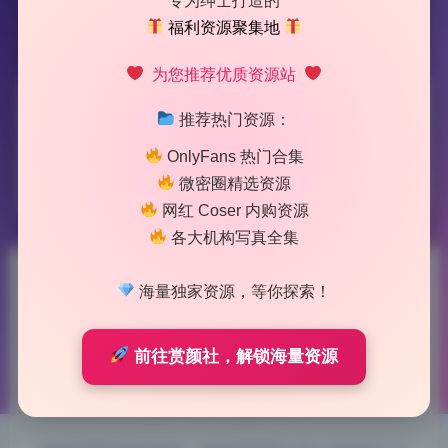
专为绅士打造的
福利资源聚集地
为您推荐优质资源站
标签：
Sonson
推荐热门资源：
OnlyFans 热门合集
1 篇文章
微密圈精选资源
网红 Coser 内购资源
各大机构写真全集
Sonson 71套88G 原档写真合
海量独家资源，等你探索！
集 高品质无水印 全集收录
前往赏颜社，解锁海量资源
2026-5-17 11:17
|
79
|
0
|
制服写真
1435 字
|
6 分钟