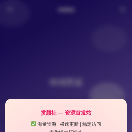
倾城图鉴
倾城图鉴
赏颜社 — 资源首发站
海量资源 | 极速更新 | 稳定访问