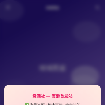
倾城图鉴
倾城图鉴
赏颜社 — 资源首发站