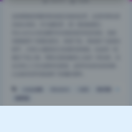
1355 字
|
5 分钟
这组图最抓我眼球的就是光线的处理，全是利用自然
光拍出来的。作为摄影师，我一眼就能看出
Maruemon在拍摄时对光线的把控有多老练，很多
夜间模式
张图都用了清晨的柔光，角度刁钻，既保留了皮肤的
细节，又把cos服装的立体感托得很稳。比如有一张
Sans Serif
Serif
侧光下的人物，明暗过渡就像画上去的一样自然，完
浅阴影
深阴影
全没有人工补光那种生硬感。这种对自然光的依赖，
让这套高清写真脱离了影棚的塑料…
关闭
日落
暗化
灰度
cosplay合集
Maruemon
二次元
美女写真
高清写真
Theme
Argon
By solstice23