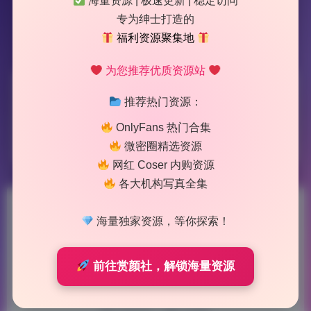
海量资源 | 极速更新 | 稳定访问
专为绅士打造的
福利资源聚集地
为您推荐优质资源站
标签：
Maruemon
推荐热门资源：
OnlyFans 热门合集
1 篇文章
微密圈精选资源
网红 Coser 内购资源
各大机构写真全集
Maruemon 精选原图cosplay
海量独家资源，等你探索！
合集24套20.9G实时更新
前往赏颜社，解锁海量资源
2026-7-07 9:02
|
51
|
0
|
Lolita写真专区