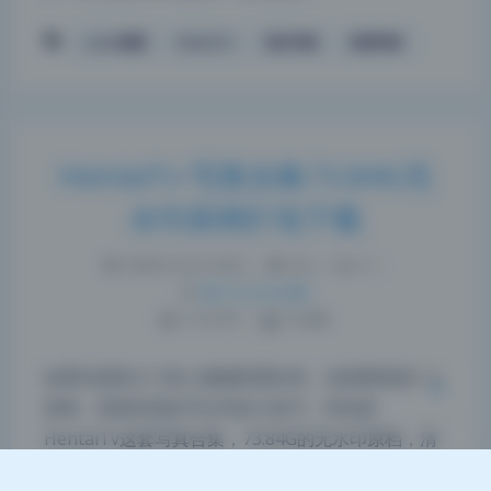
coser套图
HentaiTv
美女写真
高清写真
HentaiTv 写真合集73.84G无
夜间模式
水印原档打包下载
Sans Serif
Serif
2026-6-20 10:45
|
64
|
0
|
浅阴影
深阴影
热门Coser合集
1119 字
|
5 分钟
关闭
日落
暗化
灰度
如果你是刚入门的人像摄影爱好者，这套图很值得反
复看，里面有很多可以学的小技巧。特别是
HentaiTv这套写真合集，73.84G的无水印原档，清
晰度没得说，更重要的是它把棚拍和自然光结合起