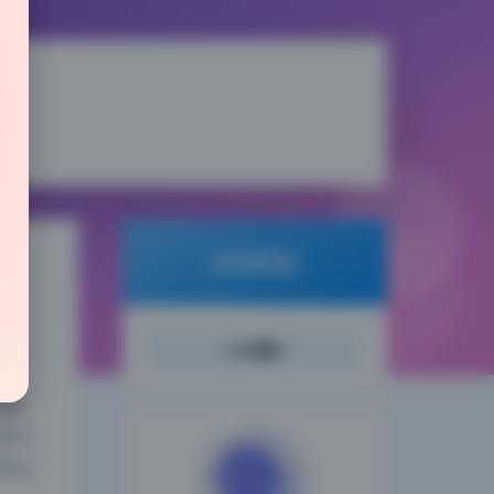
倾城图鉴
搜索
夜间模式
光层
缘勾
Sans Serif
Serif
很自