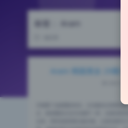
标签：
Aram
1 篇文章
Aram 韩国美女 29期
2026-7-07
仔细看了这套图的布光，主光辅光分得很清楚
次，每张图的主光方向都不一样，光质控制也
出来，同时前面用柔光板补脸，让肤色透亮又