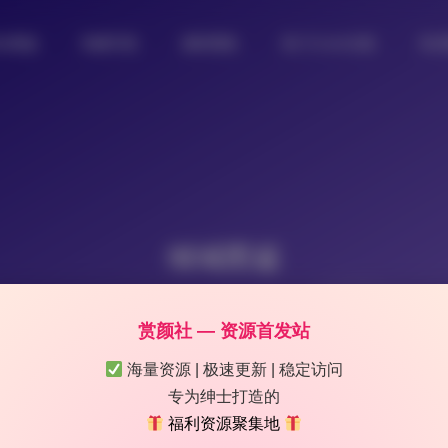
女图鉴
制服写真
摄影图集
热门Coser合集
私
倾城图鉴
赏颜社 — 资源首发站
海量资源 | 极速更新 | 稳定访问
专为绅士打造的
福利资源聚集地