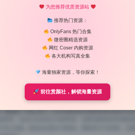
为您推荐优质资源站
推荐热门资源：
OnlyFans 热门合集
微密圈精选资源
网红 Coser 内购资源
各大机构写真全集
 私拍作品合集25.8G 珍藏原图 实时更新
海量独家资源，等你探索！
 9:10
|
59
|
0
|
二次元美图
前往赏颜社，解锁海量资源
1133 字
|
5 分钟
，氛围感一下就上来了。Aram这组美女写真的厉害之处在于灯
很讲究。比如主光从斜后方来的时候，轮廓光能把发丝和肩膀边
不失立体感。辅光的位置也卡得很准，阴影部分不会死黑，过渡