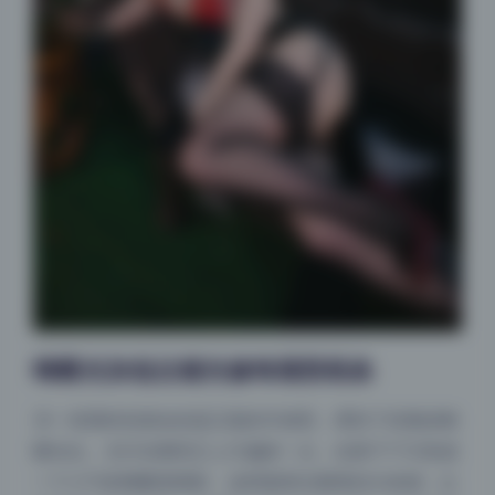
蝴蝶光加低位辅光修饰颈部线条
另一张我特别喜欢的是正面的半身照，用到了经典的蝴
蝶光位。主灯在模特正上方偏前一点，在鼻子下方形成
一个小巧的蝴蝶形阴影，这样能突出颧骨的立体感，让