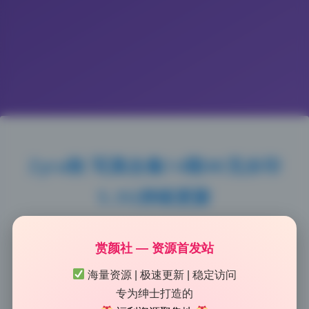
Zyra秋 写真合集14期4K无水印
5.3G持续更新
2026-6-28 9:09
|
55
|
0
|
二次元美图
1188 字
|
5 分钟
赏颜社 — 资源首发站
海量资源 | 极速更新 | 稳定访问
仔细看了这套图的布光，主光辅光分得很清楚，氛围感
专为绅士打造的