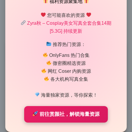
福利资源聚集地
一下就上来了。摄影师明显是吃透了光影对人物情绪的
影响，没有一味追求大平光，反而用明暗对比把Zyra的
您可能喜欢的资源
轮廓和气质都托了出来。这套美女写真里，最让我觉得
Zyra秋 – Cosplay美女写真全套合集14期
舒服的是光比控制得刚刚好，既保留了暗部的细节，又
[5.3G] 持续更新
让高光部分不会过曝，皮肤质感看着特别舒服。
推荐热门资源：
OnlyFans 热门合集
微密圈精选资源
网红 Coser 内购资源
各大机构写真全集
海量独家资源，等你探索！
前往赏颜社，解锁海量资源