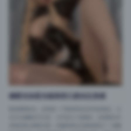
侧硬光加柔光箱渐变凸显丝足质感
既然要聊布光，还得提一下那组带丝足特写的镜头。主
光从左侧横向打过来，几乎是九十度侧光，这种硬光本
来很容易让阴影生硬，但摄影师在光源前面加了一层栅