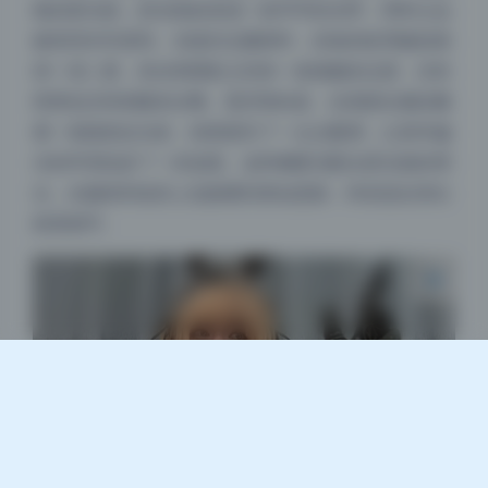
格的柔光箱，把光线收束成一条窄窄的光带，同时让边
缘变得非常柔和。光线扫过腿部时，丝袜的纹理被刻画
得一清二楚，高光和阴影之间有一条细腻的过渡，没有
夜间模式
死黑也没有刺眼的过曝。更厉害的是，在画面右侧还藏
着一条隐形反光条，给暗面补了一点点暖调，让原本偏
Sans Serif
Serif
冷的环境色多了一丝温度。这种侧硬光配合柔光箱的用
浅阴影
深阴影
法，在服装和道具上也能看到类似思路，特别适合突出
材质细节。
关闭
日落
暗化
灰度