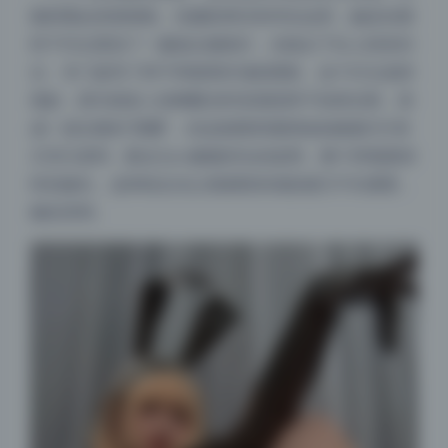
脸部看起来更精致。但摄影师没有停在这里，她还在模
特下巴位置加了一盏低位辅助灯，光线从下往上轻轻扫
过，专门提亮了脖子和锁骨区域的阴影。这个灯位选得
很妙，因为很多人拍蝴蝶光时容易把脖子拍得过暗，形
成一道生硬的“黑圈”，但这套图里颈部线条被辅灯打得
又亮又柔和，配合Zyra微微仰头的姿势，整个脖颈显得
特别修长。这种组合光让画面既有戏剧感又不失通透，
确实高明。