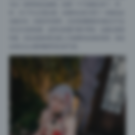
勾出一道明亮的边缘线，轮廓一下子就跳出来了。同
时，为了不让正面太暗，在模特左前方用了一块银色反
光板补光，光线非常柔和，正好填满阴影区域但又不会
压过主光的轮廓。这种光质属于硬中带软，边缘过渡很
利落，但在皮肤的受光面上又能看到自然的渐变，很适
合突出Zyra那种略带清冷的气质。