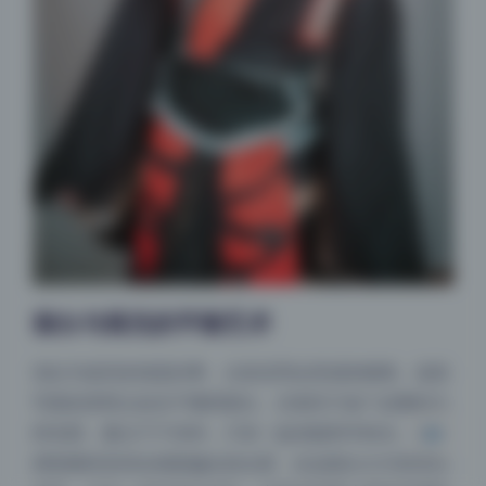
夜间模式
Sans Serif
Serif
留白与填充的平衡艺术
浅阴影
深阴影
别以为道具多就是好事，太多反而会变成杂物堆。这组
关闭
日落
暗化
灰度
写真的高明之处在于懂得留白。沙发区只放了必要的几
样东西，窗台干干净净，只有一盆绿植和半杯水。摄影
师把模特安排在画面偏左的位置，右边留出大片的空白