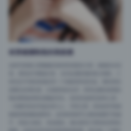
材质碰撞制造的高级感
这组写真最让我佩服的是材质混搭的大胆。粗粝的水泥
墙、柔软的天鹅绒沙发、冰凉金属质感的复古相机，三
种完全不同的质感在同一个画面里和谐共处。模特穿的
是哑光丝绸长裙，泛着柔和的光泽，和旁边磨砂玻璃花
瓶的雾面效果形成微妙对比。道具的选择也很有心思，
一本摊开的旧书放在茶几上，书页泛黄，纸张的纤维感
隔着屏幕都能感受到。这些材质细节让整体氛围不再扁
平，而是立体的、有温度的。相比那些只用纯色背景的
图集，这套高清写真资源明显更耐看，因为每一个物件