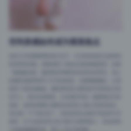
空间质感如何成为视觉焦点
这间工作室最聪明的地方在于，它没有把道具当成单纯
的背景填充物。墙面保留了原始水泥的粗糙肌理，挂着
一幅抽象油画，颜色刚好和模特的丝质衬衫呼应。地上
的编织地毯带着手工打结的痕迹，边缘微微翘起，让画
面有了真实的触感。摄影师特意让模特的手肘搭在沙发
扶手上，指尖自然垂落，正好指向旁边一盏黄铜台灯的
底座。这样的构图让视线在道具和人物之间来回游走，
层次感一下子就出来了。纯色背景永远做不到这种引导
效果，它只会把所有注意力集中在模特脸上，但这里每
个角落都藏着惊喜，看久了也不觉得腻。