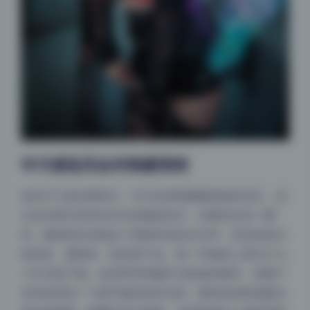
年代感道具如何唤醒情绪
道具不只是好看而已，它们在悄悄唤醒观者的记忆。这
台老式唱片机其实并没有播放音乐，但看到它的一瞬
间，脑海里自动响起了黑胶特有的沙沙声。旁边的复古
电话机、搪瓷杯、铁皮饼干盒，每一件都是上世纪六七
十年代的产物。这些带有明确年代标签的物件，把整个
空间拉回到一个慢节奏的旧时光里，模特的表情也配合