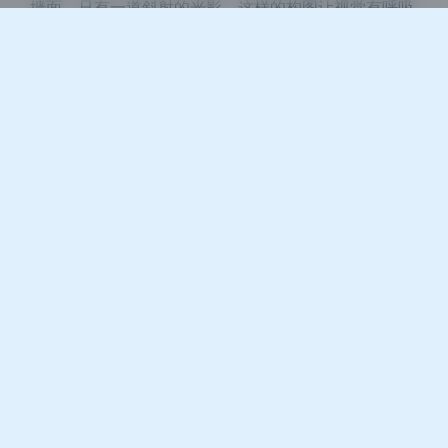
墙面，只有一道斜射的光影。这样的构图让视觉有呼吸
的空间，不会感到压迫。道具虽然丰富，但每一个都经
过了严格的筛选，它们之间保留着合理的间距，不会互
相抢戏。反观很多cosplay合集，经常把道具摆得满满
当当，结果人物反而被淹没。这期Zia的写真合集很好
地示范了“少即是多”的原则，每一个道具都精准地服务
于氛围，没有一件是多余的。