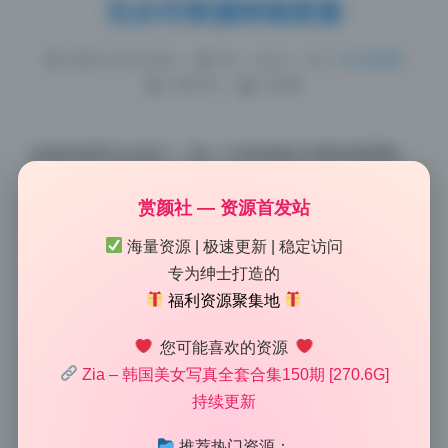
无水印资源持续更新
2026-5-20 23:45
|
92
|
0
|
二次元美图
1290 字
|
5 分钟
这组的场景太会选了，每一个道具都在为整体氛围服
务。走进这间复古艺术工作室，迎面而来的不是刻意的
赏颜社 — 资源首发站
摆拍痕迹，而是一种浑然天成的沉浸感。Zia的这期写
真合集用老式唱片机、皮质沙发和暖色调台灯搭建了一
海量资源 | 极速更新 | 稳定访问
个慵懒的午后世界，模特倚靠在沙发边缘的那一刻，光
专为绅士打造的
线透过百叶窗在木地板上投下条纹阴影，整个画面就像
福利资源聚集地
一部正在上演的文艺电影。没有冗余的装饰，每个物件
都在悄悄诉说故事，比纯色背景那种空洞的视觉冲击力
您可能喜欢的资源
Zia – 韩国美女写真全套合集150期 [270.6G]
多了几分值得回味的厚度。这种对细节的执着，正是高
持续更新
清写真资源里最稀缺的审美诚意。
推荐热门资源：