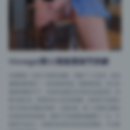
Vinnegal第32期套图细节拆解
这期图集一共多少张我没细数，但翻了十几张后，发现
修图思路很统一：优先保留质感，再微调光影。有几张
侧身轮廓的片子，头发丝边缘完全没有白边或杂色，抠
图功底扎实。背景处理上也没有偷懒，浅景深下的虚化
部分没有出现噪点堆积，过渡自然。唯一让我有点嘀咕
的是某张仰拍角度，模特下巴的阴影稍微重了一点，可
能原片光比大，后期压高光时没同步提亮阴影，不过整