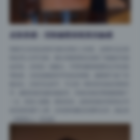
皮肤质感：克制修图保留真实触感
我最关注的是皮肤区域的后期介入程度。这期作品在面
部处理上非常克制，额头和颧骨附近保留了细微的毛细
血管色，没有统一成惨白。手臂和腿部能看到正常的肌
理纹路，尤其是膝盖和手肘处的褶皱，修图师只做了轻
微淡化，没有完全抹平。不过有一两张穿丝袜的局部特
写，腿部的肤色被轻微提亮，导致丝袜纹理稍微模糊了
一点，算是小遗憾。整体来说，皮肤质感在同类美女写
真资源里属于上乘，没有那种廉价的塑料光泽，摸起来
（指视觉上）有温度。