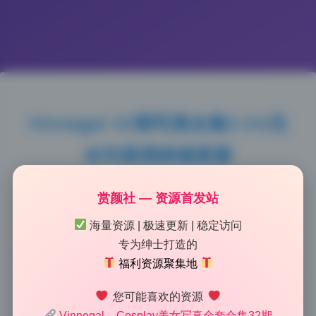
Vinnegal 32期写真合集3.5G无
水印原档持续更新
2026-6-28 11:49
|
57
|
0
|
摄影图集
赏颜社 — 资源首发站
1070 字
|
4 分钟
海量资源 | 极速更新 | 稳定访问
专为绅士打造的
放大看了好久，皮肤纹理保留得很好，没有过度磨皮变
福利资源聚集地
成塑料人。这组Vinnegal第32期写真合集3.5G的无水印
原档，我逐张扫了一遍，细节经得起放大。脸颊和鼻翼
您可能喜欢的资源
的毛孔清晰可辨，修图师没有用暴力涂抹来掩盖瑕疵，
Vinnegal – Cosplay美女写真全套合集32期