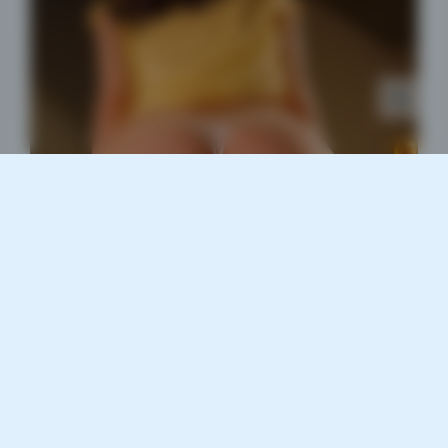
浅阴影
深阴影
关闭
日落
暗化
灰度