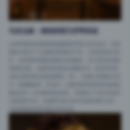
毛发边缘：精细抠图无穿帮痕迹
头发和眉毛的边缘是检验修图是否用心的试金石。这期
图集大部分片子边缘处理得相当干净，尤其是发丝分界
处，没有看到明显的残留白边或锯齿。有几张逆光拍摄
的散落毛发，边缘羽化控制在2像素以内，高光区和发
丝的过渡没有出现色阶断层。唯一一处微小的破绽出现
在一张侧躺姿势，耳后的一小撮碎发和背景的绿色植物
融合处有一点生硬的锐化痕迹，可能是为了突出毛发而
过度使用USM。但如果不放大到200%基本看不出来，
夜间模式
不影响整套高清写真作品的品质。
Sans Serif
Serif