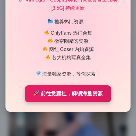
反而保留了真实的颗粒感。肩颈处的汗毛根根分明，边
[3.5G] 持续更新
缘处理得干净利落，没有那种模糊的羽化痕迹。第一眼
推荐热门资源：
感觉整体色温偏暖，但高光区域没有溢出，阴影里的层
次也都在，难得。
OnlyFans 热门合集
微密圈精选资源
网红 Coser 内购资源
各大机构写真全集
海量独家资源，等你探索！
前往赏颜社，解锁海量资源