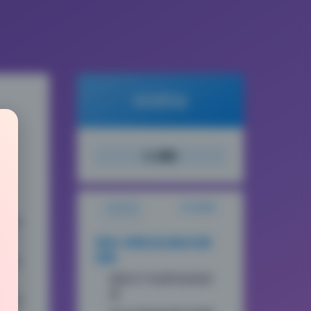
倾城图鉴
搜索
文章目录
站点概览
灯的痕
出一
蓝蓝16期私拍合集的光影
拆解
，有
漫射光下的柔和皮肤质
真
感
打动