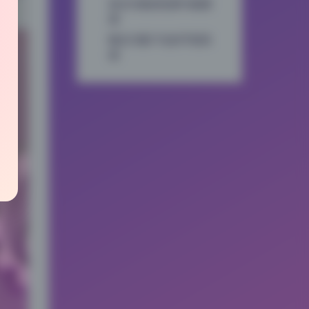
逆光勾勒的轮廓与氛围
感
顺光与窗户光的平面美
感