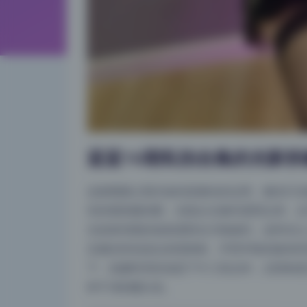
蓝蓝16期私拍合集的光影拆
这套图最让我兴奋的是侧光的运用。侧光打在
张坐着靠窗的图，光线从左侧45度照过来，
光或者清晨的低角度阳光才能做到。这种光让
且侧光特别适合表现情绪，半明半暗的脸有种
下，拍摄时间应该是下午三四点钟，太阳角度
种干净的暖白色。