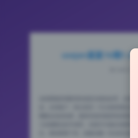
usejan蓝蓝16期
2026-5-10
这组图最抓我眼球的就是光线的处理，全是利
迹，全靠窗户、阳台甚至一片白墙来塑造光影
圈暖金色的轮廓，脸部却保持着柔和的暗部细
几张侧顺光的半身照，光线均匀铺在肩膀和锁
实。整组图看下来，就像在翻一本自然光使用