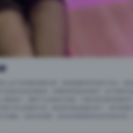
解
脸上会产生明显的明暗过渡，也就是摄影里常说的大光比。蓝蓝
右半边脸完全落在阴影里，但阴影里居然还有细节，这只有阴天
人物的鼻子、颧骨产生自然的立体感，不像正面光那样把脸拍平
安静又带点疏离的气质，跟这组写真的氛围太搭了。我仔细观察
已经偏低，光线开始发暖，但还没到黄昏那种金色时刻的浓郁，