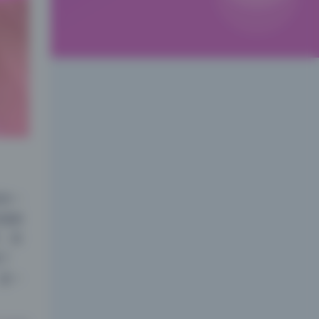
有一
的漫射
。而
了
是一