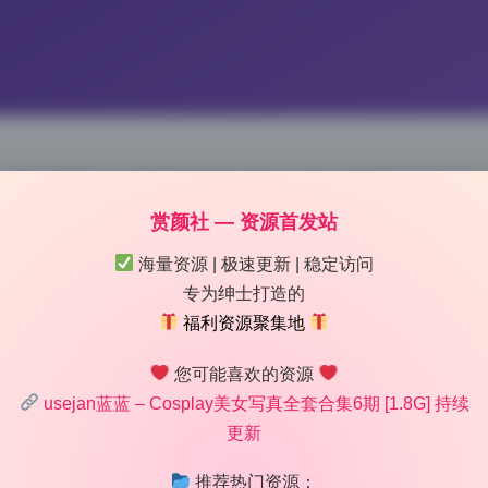
1.8G 高清无水印私拍作品合集 持续收录
赏颜社 — 资源首发站
 13:57
|
113
|
0
|
摄影图集
海量资源 | 极速更新 | 稳定访问
1379 字
|
5 分钟
专为绅士打造的
福利资源聚集地
用自然光拍出来的。蓝蓝这套1.8G的私拍合集里，几乎没有打
您可能喜欢的资源
。尤其是那些逆光镜头，光线从她身后打过来，发丝边缘被勾勒
usejan蓝蓝 – Cosplay美女写真全套合集6期 [1.8G] 持续
节，这种质感闪光灯根本做不出来。而且摄影师很懂顺光拍皮肤
更新
骨上，把少女写真那种通透又带点绒毛感的肌肤质地还原得特别
的教学案例，每一张都在告诉你光从哪个方向来，又为什么这么
推荐热门资源：