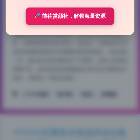
616 字
|
3 分钟
前往赏颜社，解锁海量资源
这组图最抓我眼球的就是光线的处理，全是利用自然
光拍出来的。作为YITUYU艺图语的忠实观众，我发
现摄影师特别喜欢用侧逆光，光线从右后方斜切过
来，在模特脸颊边缘勾勒出一道金边，让整组美女写
真的质感瞬间跳脱出普通棚拍那种死板感。尤其是第
一张，侧光把头发丝都照成了半透明，皮肤上的绒毛
清晰可见，这种自然光的细腻是任何闪光灯都模仿不
来的。 再看另一张逆光场景…
YITUYU艺图语
美女写真
自然光
高清图集
YITUYU艺图语4K私拍作品合集