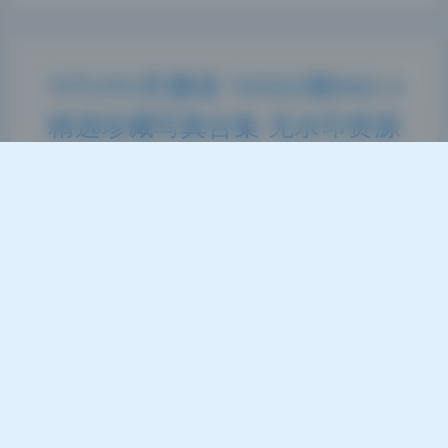
关闭
日落
暗化
灰度
YITUYU艺图语 10322期562G
精选珍藏写真合集 无水印资源
持续收录
2026-6-18 20:01
|
60
|
0
|
Lolita写真专区
1204 字
|
5 分钟
这组图最抓我眼球的就是光线的处理，全是利用自然
光拍出来的。作为一个常年跟光打交道的人，我第一
反应就是这摄影师太会找时间了。光线在人物身上呈
现出层次分明的质感，不是那种靠后期硬拉出来的死
白或者死黑，而是真正有温度的光影过渡。尤其是皮