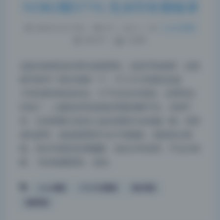
10382期577G 无水印长期收录
2026-6-25 1:09
|
67
|
0
|
二次元美图
540 字
|
3 分钟
这套合集更适合用作桌面壁纸，还是手机锁屏，还是
细节参考？我分类聊一下。YITUYU艺图语这套
10382期4K私拍作品，577G无水印资源，分辨率拉
到顶了，人像发丝和皮肤纹理都清晰可见。实测下
来，它的构图大多把人放在画面中央或偏一侧，背景
虚化柔和，做桌面壁纸不会干扰图标，视觉焦点很
稳。美女写真的色调偏暖，适合日常使用，不会太刺
眼。 先说电脑壁纸。这批…
夜间模式
coser套图
YITUYU艺图语
美女写真
Sans Serif
Serif
高清写真
浅阴影
深阴影