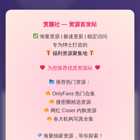
赏颜社 — 资源首发站
海量资源 | 极速更新 | 稳定访问
专为绅士打造的
标签：
YITUYU艺图语
福利资源聚集地
为您推荐优质资源站
3 篇文章
推荐热门资源：
OnlyFans 热门合集
微密圈精选资源
YITUYU艺图语 写真合集10582
网红 Coser 内购资源
期627G 无水印原档 持续更新
各大机构写真全集
2026-7-15 2:09
|
47
|
0
|
二次元美图
海量独家资源，等你探索！