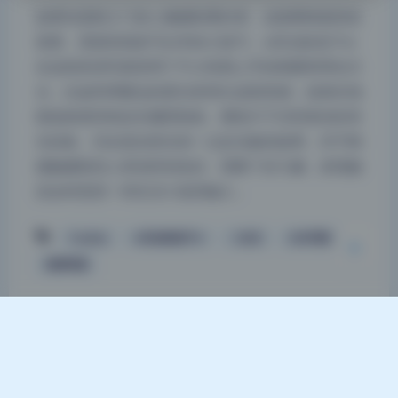
如果你是刚入门的人像摄影爱好者，这套图很值得反
复看，里面有很多可以学的小技巧。w百合欧皇子w
在这组高清写真里用了不少容易上手的构图和用光方
夜间模式
法，比如利用窗边的柔光来突出皮肤质感，或者在地
面低角度仰拍拉长腿部线条。整组片子没有复杂的布
Sans Serif
Serif
光设备，完全是自然光加一点反光板的效果，对于刚
接触摄影的人来说特别友好。我看了好几遍，发现她
浅阴影
深阴影
还会特意把一些生活小道具融入…
关闭
日落
暗化
灰度
Cosplay
w百合欧皇子w
二次元
少女写真
高清写真
Theme
Argon
By solstice23