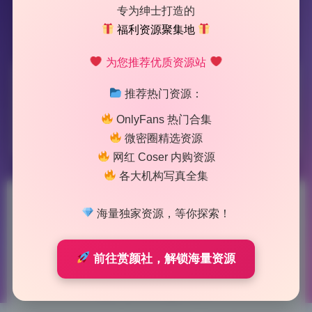
专为绅士打造的
福利资源聚集地
为您推荐优质资源站
标签：
w百合欧皇子w
推荐热门资源：
OnlyFans 热门合集
1 篇文章
微密圈精选资源
网红 Coser 内购资源
各大机构写真全集
w百合欧皇子w 写真合集18期
海量独家资源，等你探索！
2.6G原档无水印持续更新
前往赏颜社，解锁海量资源
2026-7-06 9:42
|
144
|
0
|
私房摄影
1226 字
|
5 分钟