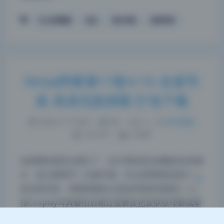
NinJa阿寨寨
丝足
美女写真
高清写真
NinJa阿寨寨17套4.1G 全套写
夜间模式
真 高清无损原图 打包下载
Sans Serif
Serif
2026-5-17 9:49
|
86
|
0
|
美女图鉴
1274 字
|
5 分钟
浅阴影
深阴影
这套图的画质太能打了，估计用的是全画幅加定焦镜
关闭
日落
暗化
灰度
头，放大看细节一点都不糊。NinJa阿寨寨这套4.1G
的全套写真，清晰度确实让我这种器材控眼前一亮。
拍Cosplay写真最怕后期过度磨皮把皮肤纹理磨成塑
料，但这里完全没这个问题。原图放大到200%，发