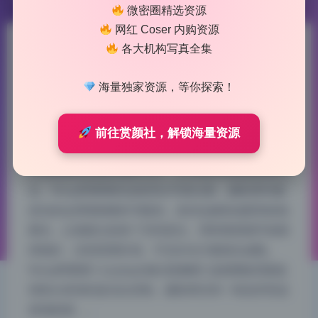
微密圈精选资源
网红 Coser 内购资源
各大机构写真全集
NinJa阿寨寨 17套cosplay合集
4.1G原档高清图集持续更新
海量独家资源，等你探索！
2026-7-16 11:51
|
47
|
0
|
制服写真
前往赏颜社，解锁海量资源
1019 字
|
4 分钟
仔细拆解这组图的摄影语言，从光线到构图都透着专
业。NinJa阿寨寨的这套美女写真合集，摄影师对侧
逆光的运用堪称教科书级别，发丝边缘形成柔和的轮
廓光，让画面立刻有了空间层次。同时暗部细节保留
得很好，没有死黑区域，可见补光方案相当成熟。
NinJa阿寨寨 Cosplay合集光影解析 这套图集里最值
得拎出来讲的是光比控制。摄影师没有一味追求高反
差戏剧感，…