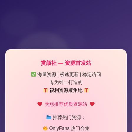
赏颜社 — 资源首发站
海量资源 | 极速更新 | 稳定访问
专为绅士打造的
福利资源聚集地
标签：
NinJa阿寨寨
为您推荐优质资源站
推荐热门资源：
2 篇文章
OnlyFans 热门合集