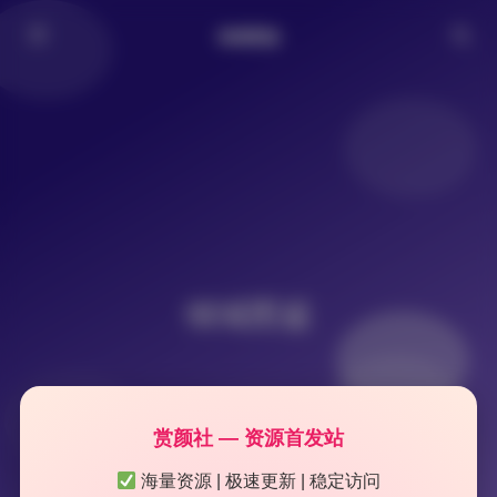
倾城图鉴
倾城图鉴
赏颜社 — 资源首发站
海量资源 | 极速更新 | 稳定访问