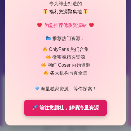
专为绅士打造的
福利资源聚集地
为您推荐优质资源站
标签：
Money冷冷
推荐热门资源：
OnlyFans 热门合集
1 篇文章
微密圈精选资源
网红 Coser 内购资源
各大机构写真全集
Money冷冷原档写真合集57期
海量独家资源，等你探索！
83.2G持续更新
前往赏颜社，解锁海量资源
2026-6-28 11:57
|
63
|
0
|
热门Coser合集
821 字
|
4 分钟