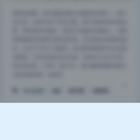
看着这套图，我大概能想象出拍摄时的场景——窗户
在左边，右前方放了块反光板。窗户是那种老式推拉
夜间模式
窗，透进来的光偏冷，刚好打在模特左侧脸上，把鼻
梁和颧骨的轮廓勾得特别利落。反光板应该是银色面
Sans Serif
Serif
的，从右下方补了点暖调，所以整张脸既有冷白皮的
清透感，又有自然的光泽过渡。这组Money冷冷高
浅阴影
深阴影
清写真合集，57期一共83.2G，每次翻看都像在看动
态的拍摄花絮，光影里…
关闭
日落
暗化
灰度
Money冷冷
合集
美女写真
高清写真
Theme
Argon
By solstice23