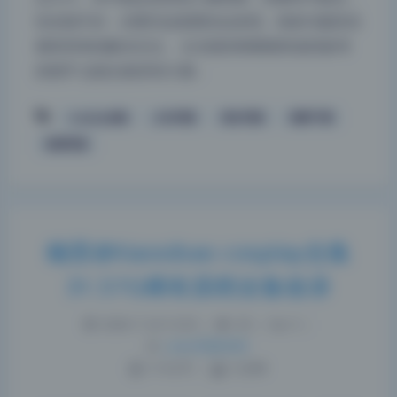
怕光线不好，但看完这套图你会发现，很多问题其实
都有简单的解决办法。 从光线到构图都有值得参考
的细节 这套合集里有大量…
cosplay合集
少女写真
美女写真
高桥千凛
高清写真
楠里@Xiaosibao cosplay合集
31.57G稀有原档全集收录
2026-7-24 12:30
|
39
|
0
|
Lolita写真专区
1118 字
|
5 分钟