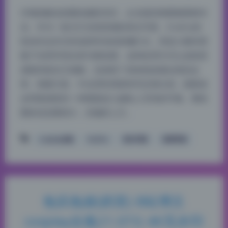
仔细拆解这组图的摄影语言，从光线到构图都透着专
业。作为一套主打自然质感的美女写真，Enafox的
私拍作品并没有选择夸张的影棚灯光，而是大量利用
窗户光和环境光来勾勒轮廓。这种处理方式让皮肤质
感显得真实又细腻，也保留了身体线条最自然的走
势。构图方面，中近景和局部特写交替出现，观看者
会明显感觉到一种慢慢进入她私人空间的节奏。整组
图的信息量很大，但编排上又…
cosplay合集
Enafox
美女写真
高清写真
兔叽兔姬(奶芙) B站博主
cosplay合集21.07G 4K无水印