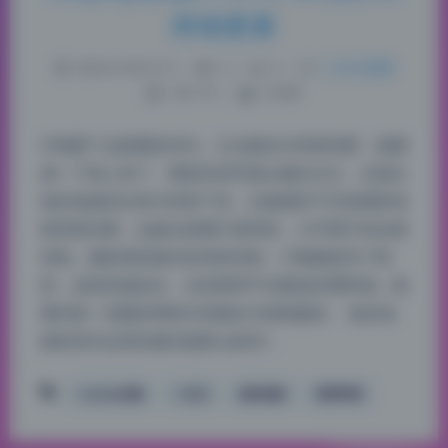
持续更新
2026-8-06 9:14
|
4
|
0
|
二次元美图
1201 字
|
5 分钟
仔细看了这套图的布光，主光辅光分得很清楚，氛围
感一下就上来了。整套高清写真以侧光为主，光源从
兔叽兔姬的左前方斜射下来，右脸颊到下巴的阴影保
留得很完整，边缘过渡属于柔和型，几乎看不到生硬
切线。摄影师的辅光给得很克制，只微微提亮了暗
部，皮肤质感还在，没有那种平光磨皮的塑料感。能
看到每一张图的明暗关系都在为情绪服务。 兔叽兔
姬奶芙作品里的侧光氛围 这组作…
cosplay合集
二次元
兔叽兔姬
高清写真