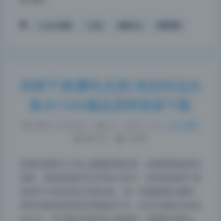
cosplay合集
二次元
兔崽baby
高清写真
高桥千凛(樱岛尤凛) 私拍作品合
集45.54G极品原档资源下载
2026-7-25 10:07
|
37
|
0
|
二次元美图
863 字
|
4 分钟
如果你是刚入门的人像摄影爱好者，这套图很值得反
复看，里面有很多可以学的小技巧。特别是高桥千凛
这套45.54G的美女写真合集，每一张都能看出摄影
师对光线的把控和对情绪的引导，完全不输给专业杂
志大片。你可能会觉得拍人像很难，怕模特不配合，