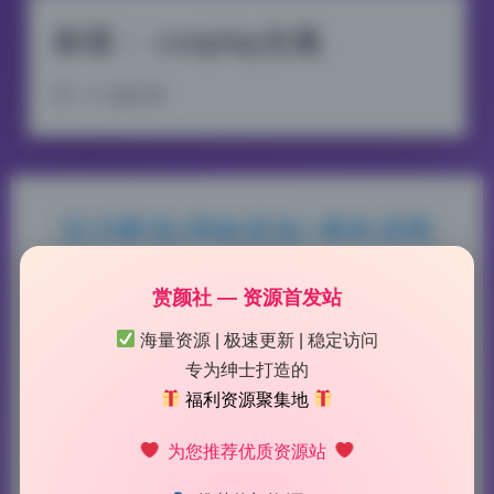
标签：
cosplay合集
104 篇文章
流泪番茄(黑椒盖饭) 稀有原图
cosplay合集 182.31G长期收录
赏颜社 — 资源首发站
2026-8-06 13:38
|
4
|
0
|
摄影图集
海量资源 | 极速更新 | 稳定访问
1194 字
|
5 分钟
专为绅士打造的
福利资源聚集地
放大看了几组对比图，大致能猜出后期修图的思路和
重点。流泪番茄这套黑椒盖饭主题的cosplay合集，
为您推荐优质资源站
原图数量很大，整理下来有182.31G，属于长期收录