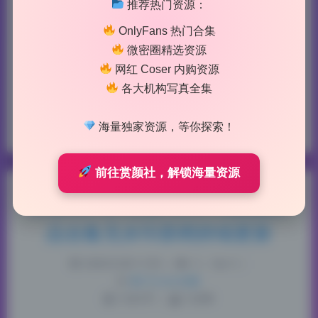
的稀有资源。从成片看，后期没有过度磨皮，而是刻
推荐热门资源：
意保留皮肤纹理和光影层次，整体氛围偏暖，带一点
OnlyFans 热门合集
复古感，不是随手套滤镜的结果。尤其是一组俯拍角
微密圈精选资源
度，番茄的汁水感被保留得很完整，说明后期在纹理
网红 Coser 内购资源
处理上花了不少心…
各大机构写真全集
cosplay合集
二次元
流泪番茄
高清写真
海量独家资源，等你探索！
前往赏颜社，解锁海量资源
Enafox OF订阅 98.61G私拍作
品合集无水印原档持续更新
2026-8-06 11:50
|
3
|
0
|
热门Coser合集
1326 字
|
5 分钟