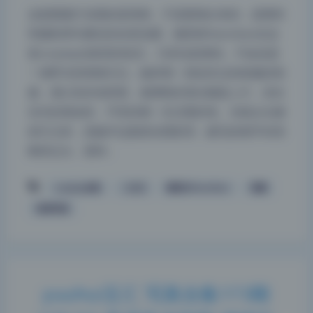
这套图最打动我的是情绪，不是硬拗出来的，是模特
和摄影师沟通后的自然流露。楠里@Xiaosibao在这
套cosplay合集里的状态，与其说是摆拍，不如说是
一场即兴的情绪日记。她穿着一身改良过的校服款制
服，领口松松地系着，裙摆刚好落在膝盖上方，坐在
旧式的课桌前，手里捏着一支没墨的笔。光线从右侧
斜打过来，把她半边脸笼在阴影里，睫毛的细节却清
晰得过分。那种…
cosplay合集
二次元
楠里@Xiaosibao
美腿
夜间模式
高清写真
Sans Serif
Serif
浅阴影
深阴影
yuuhui玉汇 写真合集173期
关闭
日落
暗化
灰度