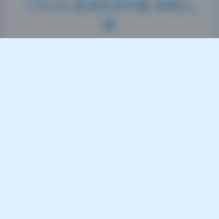
178.5G 高清无水印版 持续更
新
2026-7-24 9:42
|
37
|
0
|
私房摄影
1050 字
|
4 分钟
从画质和拍摄参数来看，这套图的设备选择和环境设
置挺讲究的。你看那些特写和全身照，皮肤质感和背
景虚化都控制得很到位，明显不是随手拍的。光源方
向很统一，阴影过渡自然，基本能猜到团队在布光上
下了功夫。这套yuuhui玉汇的合集里，每一张都透
着一种“刻意但不刻意”的味道，说白了就是技术细节
打磨得比较舒服。如果你也喜欢研究拍照，这套图值
得多看几眼，尤其是光线…
cosplay合集
yuuhui玉汇
美女写真
高清写真