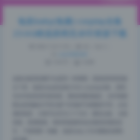
兔崽baby(兔酱) cosplay合集
23.6G精选原档无水印资源下载
2026-7-25 11:55
|
36
|
0
|
Lolita写真专区
1165 字
|
5 分钟
这套合集里的图不全是同一种调调，我来按审美风格
分个类。兔崽baby的这套23.6G cosplay合集，原档
无水印的高清写真资源，整体质量很稳定，但仔细观
察会发现她在不同主题下呈现的气质截然不同。从色
调的角度，大致可以归为三个方向：暖色治愈、冷面
高级、暗调情绪。每种风格都有各自独特的视觉语
言，下面我逐一拆解。兔崽baby 23.6G图集色调风
格详解…