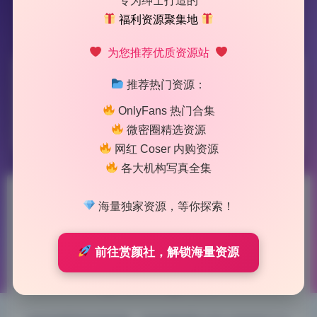
专为绅士打造的
福利资源聚集地
为您推荐优质资源站
标签：
麻辣兔头
推荐热门资源：
OnlyFans 热门合集
1 篇文章
微密圈精选资源
网红 Coser 内购资源
各大机构写真全集
麻辣兔头 微密圈 16套写真合集
海量独家资源，等你探索！
无水印原档打包下载
前往赏颜社，解锁海量资源
2026-6-04 11:17
|
70
|
0
|
制服写真
1351 字
|
5 分钟