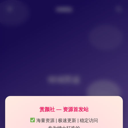
倾城图鉴
倾城图鉴
赏颜社 — 资源首发站
海量资源 | 极速更新 | 稳定访问