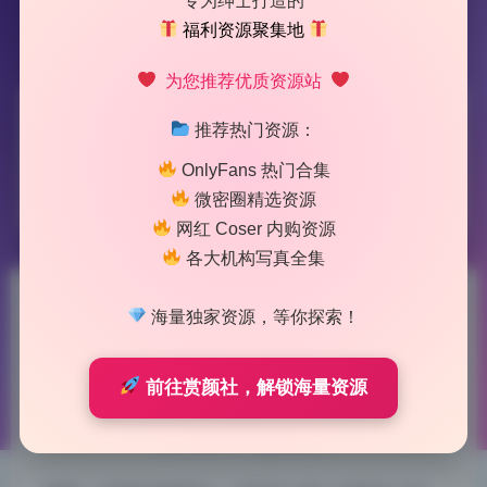
专为绅士打造的
福利资源聚集地
为您推荐优质资源站
标签：
陈雅漫
推荐热门资源：
OnlyFans 热门合集
1 篇文章
微密圈精选资源
网红 Coser 内购资源
各大机构写真全集
陈雅漫 私拍作品合集10套15套
海量独家资源，等你探索！
6.76G原档高清资源下载
前往赏颜社，解锁海量资源
2026-6-18 11:09
|
59
|
0
|
私房摄影
1039 字
|
4 分钟