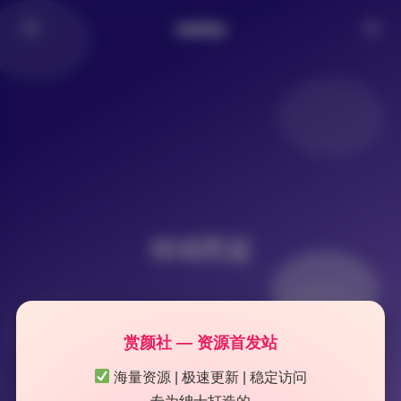
倾城图鉴
倾城图鉴
赏颜社 — 资源首发站
海量资源 | 极速更新 | 稳定访问