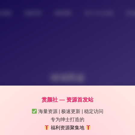
女图鉴
制服写真
摄影图集
热门Coser合集
私
倾城图鉴
赏颜社 — 资源首发站
海量资源 | 极速更新 | 稳定访问
专为绅士打造的
福利资源聚集地