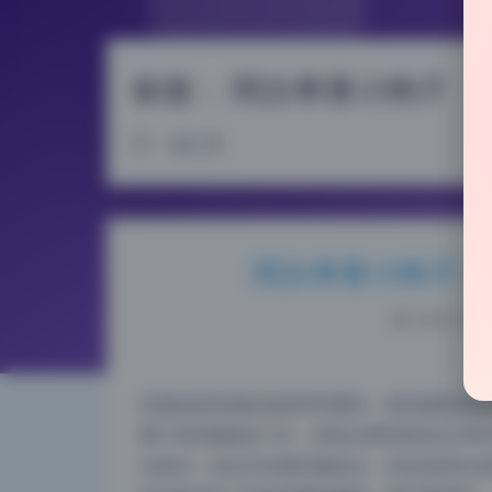
标签：
阿尔卑香小狗子
1 篇文章
阿尔卑香小狗子 5
2026-6-06
实测这套资源的画质和完整性，每张都是原档
图下来容量接近12G，单张分辨率基本在300
台标识，连文件名都没被改过，完全是原生态