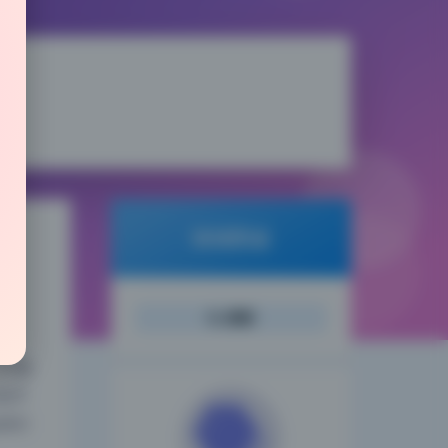
倾城图鉴
搜索
夜间模式
57套
或平
Sans Serif
Serif
种打