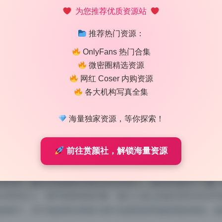
为您推荐优质资源站
推荐热门资源：
OnlyFans 热门合集
微密圈精选资源
网红 Coser 内购资源
各大机构写真全集
7套无水印精选写真合集 打包下载
海量独家资源，等你探索！
 12:13
|
135
|
0
|
美女图鉴
前往赏颜社，解锁海量资源
888 字
|
4 分钟
无水印，解压后直接按日期分好文件夹了。拿到手先扫了一遍，
0x4000以上，细节保留得很完整。最让人放心的是没有任何水印
的样子。对于喜欢阿尔卑香小狗子这类高清写真的同好来说，这