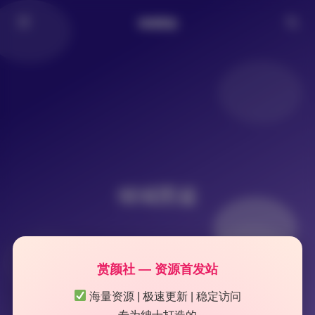
倾城图鉴
倾城图鉴
赏颜社 — 资源首发站
海量资源 | 极速更新 | 稳定访问