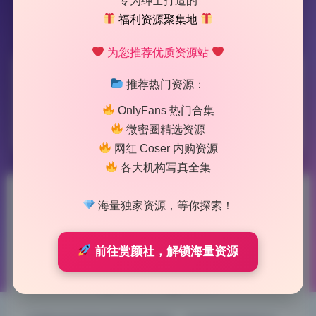
专为绅士打造的
福利资源聚集地
为您推荐优质资源站
标签：
阮邑_Fairy
推荐热门资源：
OnlyFans 热门合集
1 篇文章
微密圈精选资源
网红 Coser 内购资源
各大机构写真全集
阮邑_Fairy 23套10.3G无水印
海量独家资源，等你探索！
原档写真合集 持续更新
前往赏颜社，解锁海量资源
2026-7-05 9:58
|
54
|
0
|
美女图鉴
1046 字
|
4 分钟