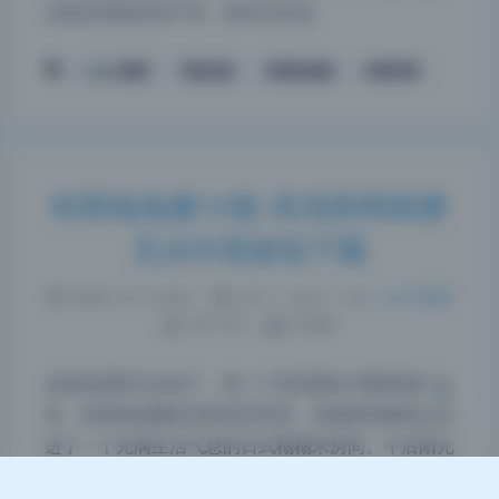
光影处理得特别干净，拿来当合成…
coser套图
写真合集
软萌兔兔酱
高清写真
夜间模式
软萌兔兔酱16套 高清原档画册
无水印资源包下载
Sans Serif
Serif
浅阴影
深阴影
2026-5-17 14:45
|
215
|
0
|
二次元美图
1577 字
|
6 分钟
关闭
日落
暗化
灰度
这组的场景太会选了，每一个道具都在为整体氛围服
务。软萌兔兔酱的这套高清写真，直接把拍摄现场搬
进了一个充满生活气息的日式榻榻米房间。午后阳光
透过障子纸门变成柔和的漫射光，洒在浅色实木地板