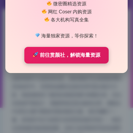
微密圈精选资源
网红 Coser 内购资源
各大机构写真全集
软萌兔兔酱 私拍作品合集16套
无水印持续更新
海量独家资源，等你探索！
2026-7-17 10:54
|
47
|
0
|
前往赏颜社，解锁海量资源
热门Coser合集
1018 字
|
4 分钟
这套资源不只是拿来欣赏，很多素材可以直接复用到
其他创作中。软萌兔兔酱的这套高清写真合集共16
套，每套都保持了极高的画面质量与构图水准，无论
你是做平面设计、视频剪辑还是自媒体运营，都能从
中挖到大量可重复利用的视觉元素。我仔细翻了一
遍，发现其中好几组照片的背景质感非常统一，很适
合直接裁切做海报底图，还有几组局部特写的色调和