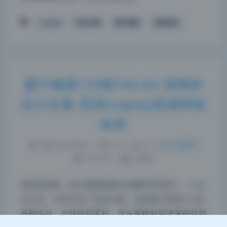
Cosplay
美女写真
蜜汁猫裘
高清写真
蜜汁猫裘132期106.6G 原档作
夜间模式
品大合集 高清cosplay资源持续
Sans Serif
Serif
收录
浅阴影
深阴影
2026-5-23 9:41
|
75
|
0
|
私房摄影
1353 字
|
5 分钟
关闭
日落
暗化
灰度
看着这套图，我大概能想象出拍摄时的场景——窗户
在左边，右前方放了块反光板。这套蜜汁猫裘132期
原档作品，光线特别柔和，是从窗框斜切进来的自然