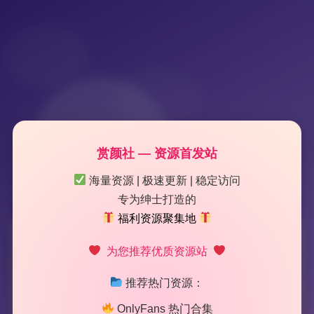
赏颜社 — 资源首发站
海量资源 | 极速更新 | 稳定访问
专为绅士打造的
福利资源聚集地
标签：
蜜汁猫裘
为您推荐优质资源站
推荐热门资源：
2 篇文章
OnlyFans 热门合集