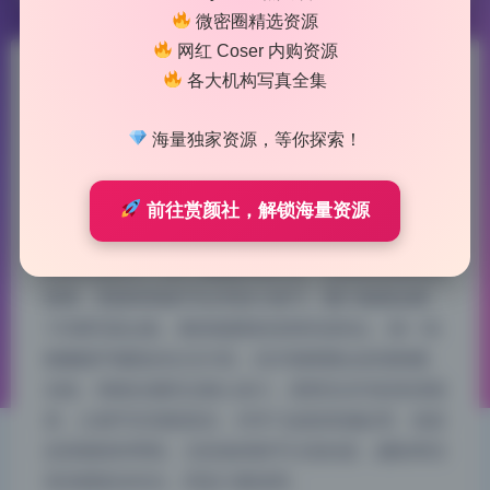
微密圈精选资源
网红 Coser 内购资源
各大机构写真全集
蜜汁猫裘 写真合集135期原档
无水印111.3G持续更新
海量独家资源，等你探索！
2026-7-23 11:43
|
34
|
0
|
二次元美图
854 字
|
4 分钟
前往赏颜社，解锁海量资源
如果你是刚入门的人像摄影爱好者，这套图很值得反
复看，里面有很多可以学的小技巧。蜜汁猫裘这期
135期写真合集，整体氛围拿捏得特别到位，每一张
都像随手截取的生活片段，但仔细琢磨会发现构图、
光线、情绪全都经过精心设计。原档无水印的高清画
质，让细节呈现更真实，对学习皮肤质感处理、色彩
还原都很有帮助。尤其值得新手注意的是，摄影师没
有依赖复杂布光，而是大量借用…