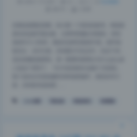
2026-7-15 4:09
|
61
|
0
|
私房摄影
460 字
|
2 分钟
实测这套图的质量，给大家一个真实的参考。神楽坂
真冬的这套写真合集，分辨率普遍在4K级别，单张
体积约15-20MB，整体压缩率控制得不错，细节保
留充分。水印方面，所有图片均无水印，完全干净，
适合收藏或做壁纸。第一眼看到就明白为什么这么多
人追这个系列了。 102.9G的体积分成多个压缩包，
夜间模式
每个包内文件按拍摄时间和场景编号，查找非常方
便。没有套壳或加密，…
Sans Serif
Serif
浅阴影
深阴影
coser套图
写真合集
神楽坂真冬
高清图集
关闭
日落
暗化
灰度