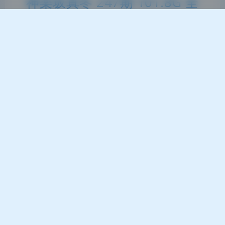
神楽坂真冬 247期 101.8G 全
套写真 原档作品 持续收录
2026-5-23 10:21
|
137
|
0
|
二次元美图
1589 字
|
6 分钟
从原片到成片，我看出了大致的后期流程：先提曝
光，再压高光，最后加了一点青色阴影。这套神楽坂
真冬第247期原档作品，整体调子干净得不像话。
101.8G的体量里，每一张成片的通透感都不是随便
拍出来的。仔细观察高光与阴影的过渡，能明显感觉
到后期师在基础曝光上做了大量微调。作为一套完整
的coser套图，它的色彩逻辑非常统一，没有一张跳
脱。我推测第一步就是整…
coser套图
二次元
神楽坂真冬
美女写真