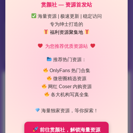
赏颜社 — 资源首发站
海量资源 | 极速更新 | 稳定访问
专为绅士打造的
标签：
神楽坂真冬
福利资源聚集地
为您推荐优质资源站
3 篇文章
推荐热门资源：
OnlyFans 热门合集
微密圈精选资源
神楽坂真冬 精选无水印写真合
网红 Coser 内购资源
各大机构写真全集
集247期101.8G持续更新
2026-7-23 12:24
|
53
|
0
|
美女图鉴
海量独家资源，等你探索！
1007 字
|
4 分钟
前往赏颜社，解锁海量资源