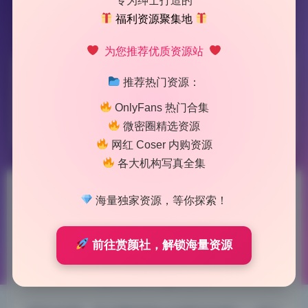
专为绅士打造的
福利资源聚集地
为您推荐优质资源站
标签：
王胖胖u
推荐热门资源：
OnlyFans 热门合集
1 篇文章
微密圈精选资源
网红 Coser 内购资源
各大机构写真全集
王胖胖u cosplay合集5.8G精选
海量独家资源，等你探索！
完整版实时更新
前往赏颜社，解锁海量资源
2026-7-07 9:42
|
55
|
0
|
私房摄影
1239 字
|
5 分钟