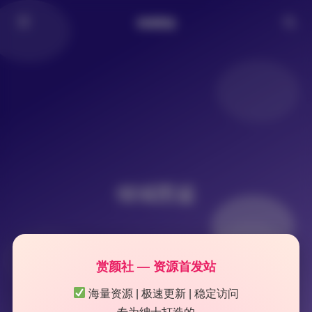
倾城图鉴
倾城图鉴
赏颜社 — 资源首发站
海量资源 | 极速更新 | 稳定访问