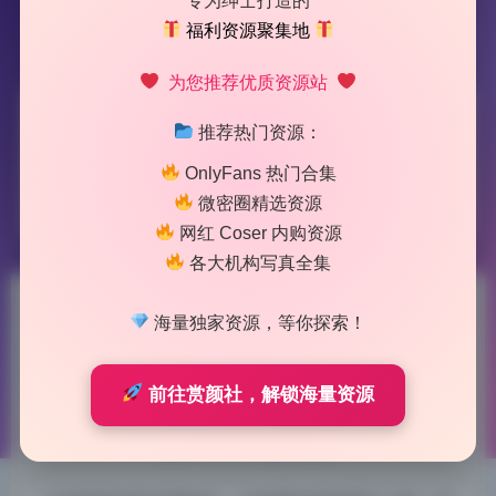
专为绅士打造的
福利资源聚集地
为您推荐优质资源站
标签：
王心悦
推荐热门资源：
OnlyFans 热门合集
1 篇文章
微密圈精选资源
网红 Coser 内购资源
各大机构写真全集
王心悦 私拍作品合集 4K无水印
海量独家资源，等你探索！
30套 持续更新
前往赏颜社，解锁海量资源
2026-5-29 12:37
|
184
|
0
|
制服写真
1115 字
|
5 分钟