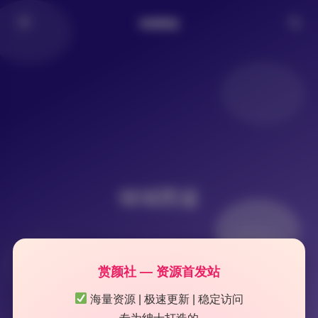
倾城图鉴
倾城图鉴
赏颜社 — 资源首发站
海量资源 | 极速更新 | 稳定访问