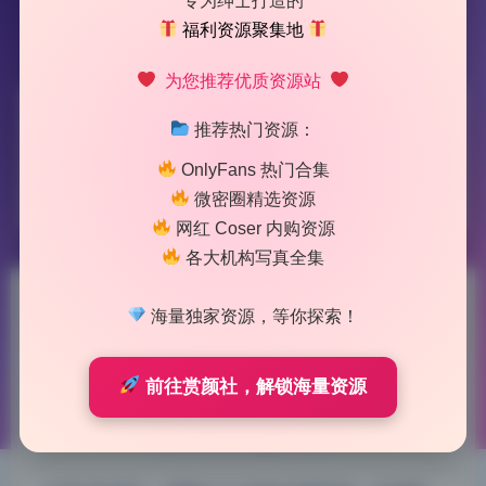
专为绅士打造的
福利资源聚集地
为您推荐优质资源站
标签：
狐玖玖
推荐热门资源：
OnlyFans 热门合集
1 篇文章
微密圈精选资源
网红 Coser 内购资源
各大机构写真全集
狐玖玖 私拍作品合集6套原档无
海量独家资源，等你探索！
水印持续更新
前往赏颜社，解锁海量资源
2026-6-28 10:21
|
53
|
0
|
二次元美图
1072 字
|
4 分钟