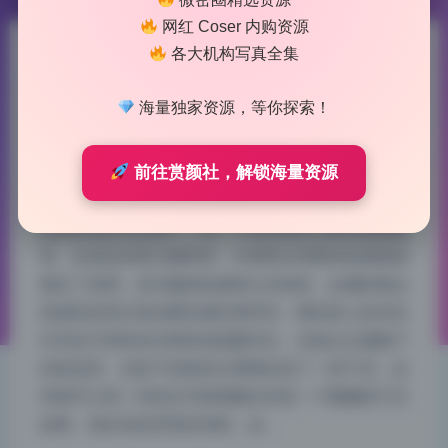
网红 Coser 内购资源
各大机构写真全集
瀛猫 美女写真合集49套原档精
选长期收录
海量独家资源，等你探索！
2026-8-03 15:38
|
22
|
0
|
制服写真
前往赏颜社，解锁海量资源
1449 字
|
6 分钟
这组的场景太会选了，每一个道具都在为整体氛围服
务。走进这间复古咖啡馆，木质吧台和墨绿色墙面就
奠定了基调，老式咖啡机静静立在角落，金属的氧化
痕迹和皮质沙发的磨旧感完美呼应。模特身上的米色
针织衫与深棕色木椅形成温暖对比，光线从左侧窗户
斜射进来，在影子投射的位置刚好放了一束干花，这
种细节让每一张美女写真都像在讲述一个慵懒的午后
故事。相比纯色背景的呆板，这…