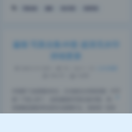
写真合集
瀛猫
美女写真
高清写真
瀛猫 写真合集49套 超清无水印
夜间模式
持续更新
Sans Serif
Serif
2026-5-31 9:09
|
76
|
0
|
二次元美图
浅阴影
深阴影
1052 字
|
4 分钟
关闭
日落
暗化
灰度
仔细看了这套图的布光，主光辅光分得很清楚，氛围
感一下就上来了。这套瀛猫的写真合集49套，每一
张都像是摄影师在跟你当面聊灯位。就拿第一张来
说，主光从斜上方45度打下来，光质偏硬，在模特
鼻梁和颧骨上留下了清晰的三角光区，边缘过渡很锋