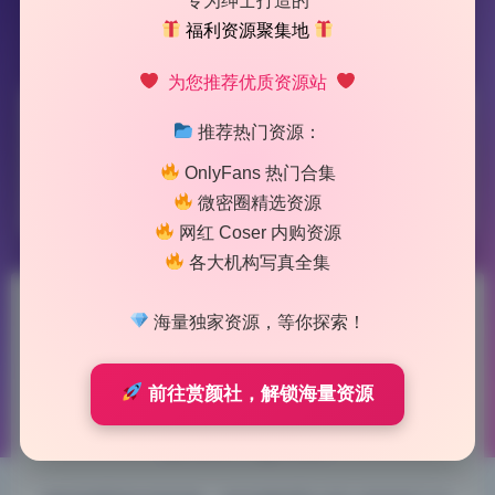
专为绅士打造的
福利资源聚集地
为您推荐优质资源站
标签：
橙喵
推荐热门资源：
OnlyFans 热门合集
1 篇文章
微密圈精选资源
网红 Coser 内购资源
各大机构写真全集
橙喵6套 全套写真 高清原档 打
海量独家资源，等你探索！
包下载
前往赏颜社，解锁海量资源
2026-5-15 14:17
|
91
|
0
|
制服写真
928 字
|
4 分钟