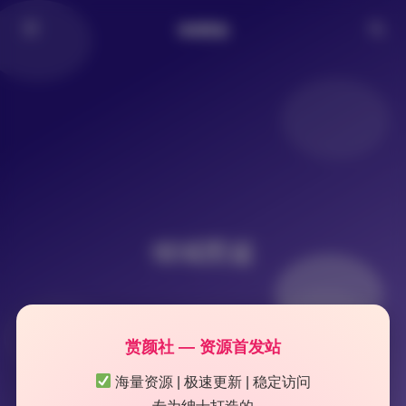
倾城图鉴
倾城图鉴
赏颜社 — 资源首发站
海量资源 | 极速更新 | 稳定访问