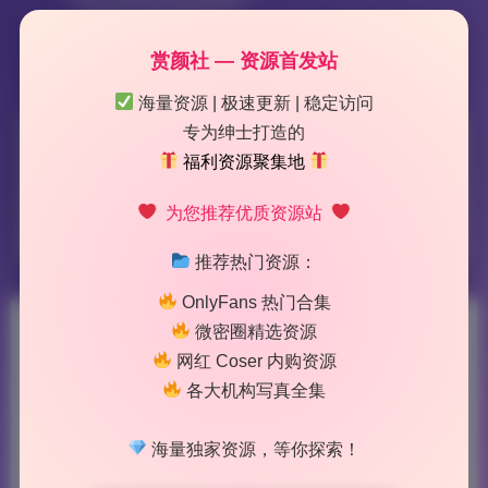
赏颜社 — 资源首发站
海量资源 | 极速更新 | 稳定访问
专为绅士打造的
标签：
桜满三时
福利资源聚集地
为您推荐优质资源站
3 篇文章
推荐热门资源：
OnlyFans 热门合集
微密圈精选资源
桜满三时 cosplay合集17期
网红 Coser 内购资源
8.6G原档无水印实时更新
各大机构写真全集
2026-7-15 3:21
|
43
|
0
|
海量独家资源，等你探索！
Lolita写真专区