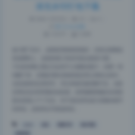
清无水印打包下载
2026-7-05 9:34
|
47
|
0
|
热门Coser合集
1276 字
|
5 分钟
放大看了好久，皮肤纹理保留得很好，没有过度磨皮
变成塑料人。这套桜满三时的写真合集第15期，
7.6G的容量让我以为会有不少凑数的废片，结果一张
张翻下来，后期处理的克制程度反而让我有点意外。
尤其是那些近景特写，毛孔和绒毛都清晰可见，光影
交界处也没有明显的涂抹感，说明修图师确实在保留
夜间模式
真实质感上下了功夫。对于喜欢研究成片质量的细节
Sans Serif
Serif
控来说，这组美女写真值得反…
浅阴影
深阴影
coser
丝足
桜满三时
美女写真
高清写真