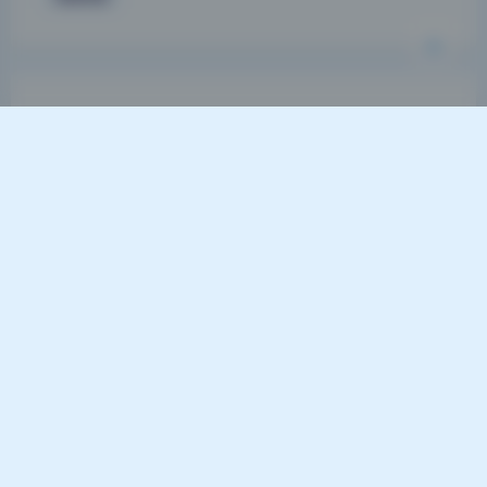
关闭
日落
暗化
灰度
桜满三时 16期 写真合集8.2G
无水印精选打包下载
2026-6-28 18:29
|
61
|
0
|
二次元美图
469 字
|
2 分钟
这套合集更适合用作桌面壁纸，还是手机锁屏，还是
细节参考？我分类聊一下。桜满三时这套我仔细翻了
一遍，每张图分辨率都很足，细节保留得非常好，作
为高清写真素材完全够用。下面我按实际使用场景给
你拆开说，先聊桌面壁纸的适配性。 很多横构图的
比例刚好适合16:9或21:9的屏幕，人物居中构图多，
图标不会挡住脸。色调偏暖，没有刺眼的高光，放在