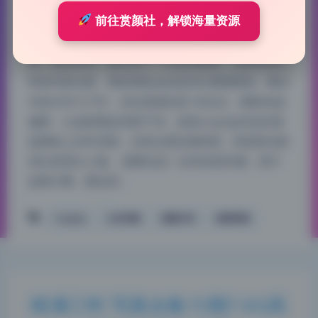
683 字
|
3 分钟
前往赏颜社，解锁海量资源
从原片到成片，我看出了大致的后期流程：先提曝
光，再压高光，最后加了一点青色阴影。这套桜满三
时的写真合集，整体调色走的是清冷通透路线，曝光
补偿大约+0.7EV，高光直接拉回-30左右，阴影色温
偏青，让皮肤看起来更干净。这组cosplay作品在基
础调色上非常克制，没有过度拉饱和度，而是靠光影
层次来突出人物。 提曝光这一步其实很关键，原片
如果欠曝，硬拉容…
Cosplay
少女写真
桜满三时
高清写真
桜满三时 写真合集15期7.6G高