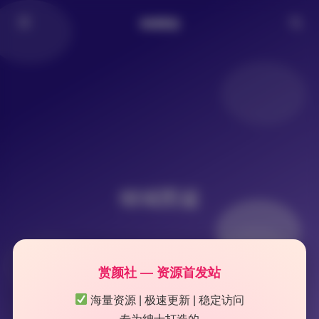
倾城图鉴
倾城图鉴
赏颜社 — 资源首发站
海量资源 | 极速更新 | 稳定访问