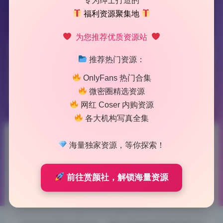
专为绅士打造的
福利资源聚集地
为您推荐优质资源站
标签：
林扣弦
推荐热门资源：
OnlyFans 热门合集
1 篇文章
微密圈精选资源
网红 Coser 内购资源
各大机构写真全集
林扣弦 微密圈写真合集68套无
海量独家资源，等你探索！
水印完整版持续更新
前往赏颜社，解锁海量资源
2026-6-04 12:05
|
74
|
0
|
美女图鉴
964 字
|
4 分钟