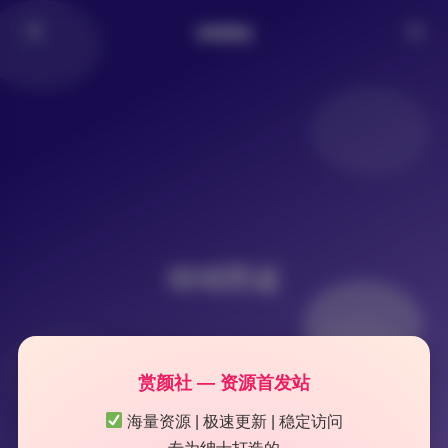
倾城图鉴
倾城图鉴
赏颜社 — 资源首发站
海量资源 | 极速更新 | 稳定访问