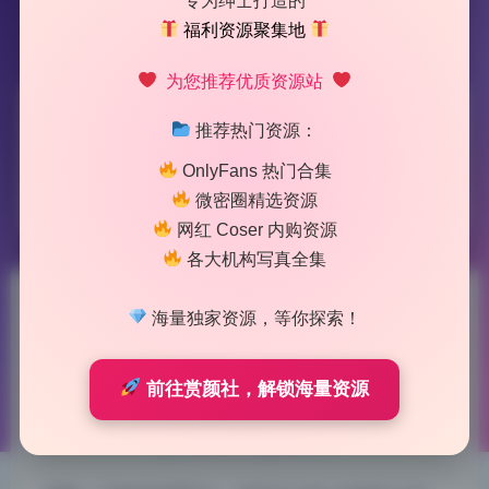
专为绅士打造的
福利资源聚集地
为您推荐优质资源站
标签：
村上西瓜
推荐热门资源：
OnlyFans 热门合集
1 篇文章
微密圈精选资源
网红 Coser 内购资源
各大机构写真全集
村上西瓜2套 高清写真合集 原
海量独家资源，等你探索！
档无水印资源包下载
前往赏颜社，解锁海量资源
2026-5-15 16:09
|
182
|
0
|
私房摄影
1087 字
|
4 分钟