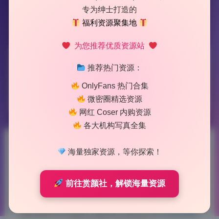
专为绅士打造的
福利资源聚集地
为您推荐优质资源站
标签：
杏仁曲奇
推荐热门资源：
OnlyFans 热门合集
1 篇文章
微密圈精选资源
网红 Coser 内购资源
各大机构写真全集
杏仁曲奇15期7.6G 高清
海量独家资源，等你探索！
cosplay合集 无水印资源打包下
前往赏颜社，解锁海量资源
载
2026-5-15 14:09
|
86
|
0
|
二次元美图