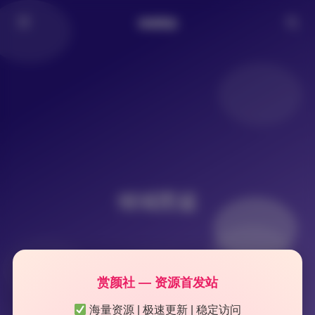
倾城图鉴
倾城图鉴
赏颜社 — 资源首发站
海量资源 | 极速更新 | 稳定访问