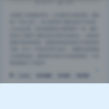
1642 字
|
6 分钟
仔细看了这套图的布光，主光辅光分得很清楚，氛围
感一下就上来了。杏仁曲奇第15期的这套7.6G高清
夜间模式
cosplay合集，布光风格跟前几期明显不一样。摄影
师这次大量用了侧逆光加正面补光的组合，人物的轮
Sans Serif
Serif
廓被勾得特别利落，但脸部和皮肤的细节又保留得很
浅阴影
深阴影
完整。作为一个喜欢研究灯位的人，我翻完这套图最
大的感受就是，摄影师对光的方向控制很老练，不是
关闭
日落
暗化
灰度
那种随便打个亮就完…
Cosplay
无水印资源
杏仁曲奇
美女写真
Theme
Argon
By solstice23