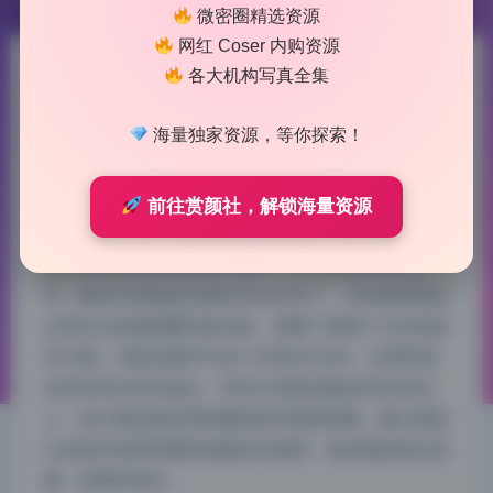
微密圈精选资源
网红 Coser 内购资源
各大机构写真全集
月球造梦家 微密圈写真合集16
套 原档无水印持续更新
海量独家资源，等你探索！
2026-7-29 10:06
|
41
|
0
|
二次元美图
前往赏颜社，解锁海量资源
883 字
|
4 分钟
实测这套资源的画质和完整性，每张都是原档无水
印，解压后直接按日期分好文件夹了。月球造梦家这
位博主出的微密圈写真合集，我蹲了快两个月总算凑
齐16套。单套容量平均在1.5G到2G之间，分辨率基
本是4000x6000起步，有些大场景还能拉到5000以
上，放大看皮肤纹理和服装细节都很清晰。最让我放
心的是没有那种重复凑数的垃圾图，每张都是独立拍
摄，场景和动作…