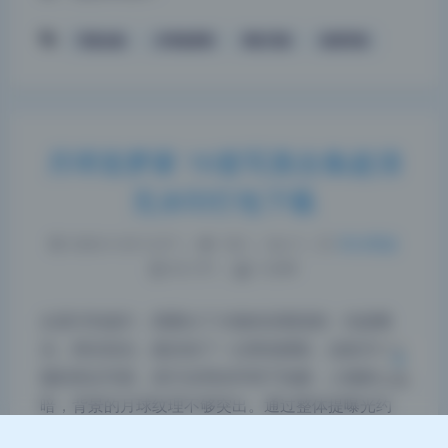
写真合集
月球造梦家
网红写真
高清写真
月球造梦家 16套写真合集超清
夜间模式
无水印打包下载
Sans Serif
Serif
2026-5-30 12:37
|
163
|
0
|
美女图鉴
812 字
|
3 分钟
浅阴影
深阴影
从原片到成片，我看出了大致的后期流程：先提曝
关闭
日落
暗化
灰度
光，再压高光，最后加了一点青色阴影。这套月球主
题的美女写真，原片在弱光环境下拍摄，人物肤色偏
暗，背景的月球纹理不够突出。通过整体提曝光约
0.7档，让人物面部和身体细节显现出来，同时压高