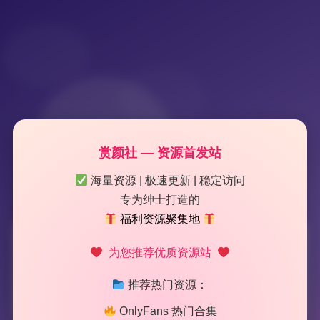
赏颜社 — 资源首发站
海量资源 | 极速更新 | 稳定访问
专为绅士打造的
福利资源聚集地
标签：
月球造梦家
为您推荐优质资源站
推荐热门资源：
2 篇文章
OnlyFans 热门合集