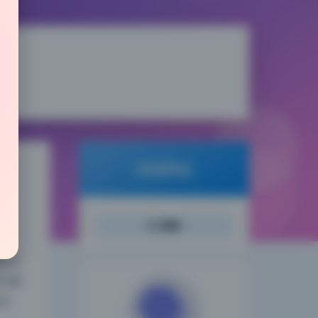
倾城图鉴
搜索
夜间模式
的下
在暖
Sans Serif
Serif
灰