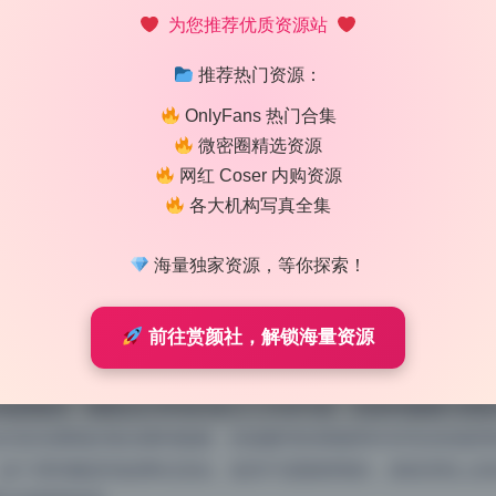
为您推荐优质资源站
推荐热门资源：
OnlyFans 热门合集
微密圈精选资源
网红 Coser 内购资源
各大机构写真全集
41套写真合集高清大图原档持续更新
海量独家资源，等你探索！
0:45
|
82
|
0
|
Lolita写真专区
前往赏颜社，解锁海量资源
1230 字
|
5 分钟
氛围服务。暖暖这次带来的复古工作室写真，把那种慵懒又精致
灯的光晕刚好落在模特脸侧，丝绒窗帘的褶皱和针织毛衣的肌理
这个房间像是有故事在流动。道具不是随便堆的，老收音机上的