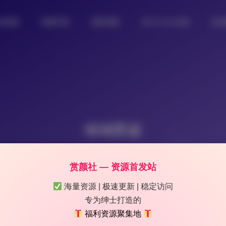
女图鉴
制服写真
摄影图集
热门Coser合集
私
倾城图鉴
赏颜社 — 资源首发站
海量资源 | 极速更新 | 稳定访问
专为绅士打造的
福利资源聚集地