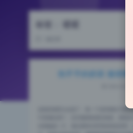
标签：
暖暖
1 篇文章
热乎乎的奶茶 微密圈
2026-6-01 1
这组的场景太会选了，每一个道具都在为整体
午茶感拉满了。旧式缝纫机摆在角落，黄铜台
光里融成一片。相比那种光秃秃的纯色背景，