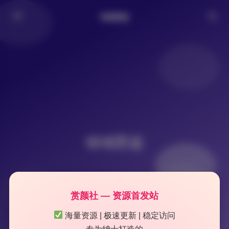
倾城图鉴
倾城图鉴
赏颜社 — 资源首发站
海量资源 | 极速更新 | 稳定访问