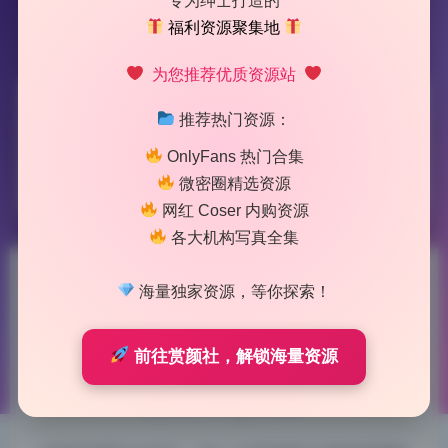
专为绅士打造的
福利资源聚集地
为您推荐优质资源站
标签：
晚苏susu
推荐热门资源：
OnlyFans 热门合集
1 篇文章
微密圈精选资源
网红 Coser 内购资源
各大机构写真全集
晚苏susu 写真合集29期无水印
海量独家资源，等你探索！
原档持续更新
前往赏颜社，解锁海量资源
2026-5-28 14:45
|
184
|
0
|
二次元美图
929 字
|
4 分钟