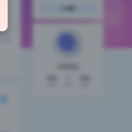
搜索
和，
午三
，说
倾城图鉴
1542
7
1092
文章
分类
标签
夜间模式
下载
Sans Serif
Serif
浅阴影
深阴影
关闭
日落
暗化
灰度