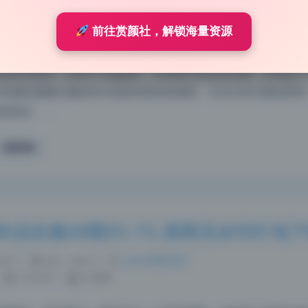
 18:46
|
59
|
0
|
摄影图集
704 字
|
3 分钟
前往赏颜社，解锁海量资源
环境设置挺讲究的。整体画质细腻，肤色还原自然，明暗过渡柔
高清写真里，光线方向偏侧逆，轮廓被勾勒得很清晰，应该是下
星澜是澜澜叫澜妹呀在画面里显得很通透，完全没有过曝或死黑
刚刚好。 …
高清写真
品合集68期55.7G 原档无水印打包
2:37
|
62
|
0
|
Lolita写真专区
1119 字
|
5 分钟