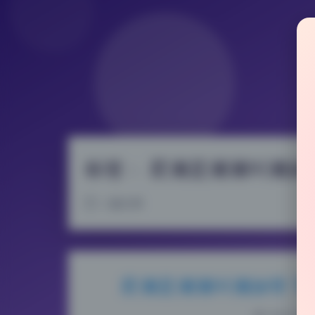
标签：
星澜是澜澜叫澜妹
2 篇文章
星澜是澜澜叫澜妹呀 写