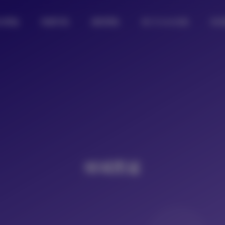
女图鉴
制服写真
摄影图集
热门Coser合集
私
倾城图鉴