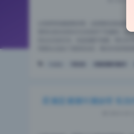
2026-6-28
从画质和拍摄参数来看，这套图的设备选择和
看得出是在自然光为主的条件下拍摄的。这套
四点左右的日光，色温温暖不刺眼。博主名字
明测光点选在了面部高光区，曝光补偿控制得
Cosplay
写真合集
星澜是澜澜叫澜妹呀
星澜是澜澜叫澜妹呀 私拍作
2026-6-28 1