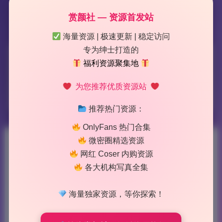
赏颜社 — 资源首发站
海量资源 | 极速更新 | 稳定访问
专为绅士打造的
标签：
抖娘利世
福利资源聚集地
为您推荐优质资源站
3 篇文章
推荐热门资源：
OnlyFans 热门合集
微密圈精选资源
抖娘利世 原档超清写真集274
网红 Coser 内购资源
期146G 持续更新
各大机构写真全集
2026-7-10 12:46
|
63
|
0
|
私房摄影
海量独家资源，等你探索！
1008 字
|
4 分钟