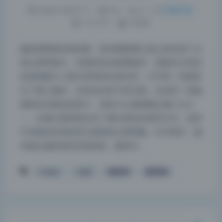
2026-6-06 9:17
|
84
|
0
|
制服写真
1112 字
|
4 分钟
她的构图真的很舒服，每张都能看出是认真考虑了主
体位置和留白。抖娘利世这套图集里，我最先注意到
的是画面中人物与背景的比例关系，几乎每一张都经
过了精心裁切，没有多余的干扰元素。比如有一张她
侧身坐在窗边的照片，身体只占据画幅左侧三分之
一，右侧大面积留白给了窗外虚化的城市灯光，这种
夜间模式
不对称的布局反而让视觉焦点更明确。作为博主，她
对镜头感的把控也很老练，眼神方…
Sans Serif
Serif
Cosplay
二次元
抖娘利世
高清写真
浅阴影
深阴影
关闭
日落
暗化
灰度