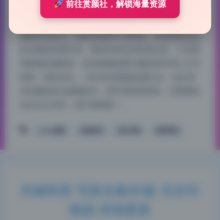
前往赏颜社，解锁海量资源
从前期策划到后期输出，这组图的质量属于上乘，没
有明显短板。抖娘利世的这套写真，从布景到妆容都
透着专业劲儿，光影控制得干净利落，没有那种业余
的过曝或死黑区域。模特的神态抓拍很自然，不是那
种硬摆的僵硬感，每张图都能看出摄影师在用心引导
情绪。整体来说，146G的容量确实够扎实，适合用
来收藏或者当修图参考，细节保留度很高，后期调色
也没过分夸张，属于耐看那一…
coser套图
抖娘利世
美女写真
高清写真
抖娘利世 写真合集80套 无水印
精选 持续更新