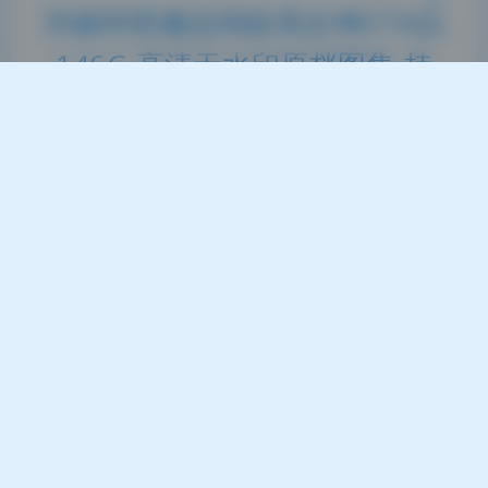
抖娘利世极品纯欲风女神274期
146G 高清无水印原档图集 持
续收录
2026-5-13 10:37
|
80
|
0
|
摄影图集
1252 字
|
5 分钟
从前期策划到后期输出，这组图的质量属于上乘，没
有明显短板。抖娘利世这套第274期纯欲风作品，在
光线和情绪的把控上尤其出色，整体画质干净得不像
话。作为一套146G的高清无水印原档，它把少女的
娇羞与成熟的反差感揉捏得很自然，属于那种你放大
看细节也不会失望的网红写真。最亮眼的是她对光线
的利用率，几乎每张都像是在聊天而不是摆拍。如果
要挑一个值得学习的地方，…