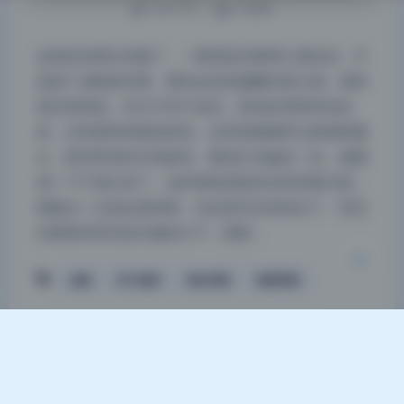
1057 字
|
4 分钟
这组的色调太舒服了，一看就是后期用心调过的，不
是套个滤镜就完事。整体走的是偏暖的复古感，饱和
夜间模式
度压得很低，但又不至于发灰。肤色处理得特别自
然，没有那种假假的粉色，反而是微微带点黄调的暖
Sans Serif
Serif
白，跟背景里的木质家具、暖色灯光融在一起，氛围
浅阴影
深阴影
感一下子就出来了。这种调色思路其实很考验功底，
稍微过一点就会显得脏，但这里完全拿捏住了。而且
关闭
日落
暗化
灰度
你看那些穿浅色衣服的片子，阴影…
合集
抖个姬灵
美女写真
高清写真
Theme
Argon
By solstice23