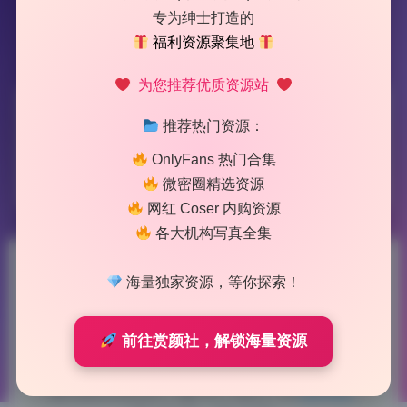
专为绅士打造的
福利资源聚集地
为您推荐优质资源站
标签：
抖个姬灵
推荐热门资源：
OnlyFans 热门合集
1 篇文章
微密圈精选资源
网红 Coser 内购资源
各大机构写真全集
抖个姬灵 微密圈 合集打包 30
海量独家资源，等你探索！
套原档写真合集 无水印资源持
前往赏颜社，解锁海量资源
续更新
2026-6-06 9:25
|
75
|
0
|
摄影图集