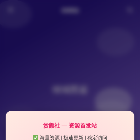
倾城图鉴
倾城图鉴
赏颜社 — 资源首发站
海量资源 | 极速更新 | 稳定访问