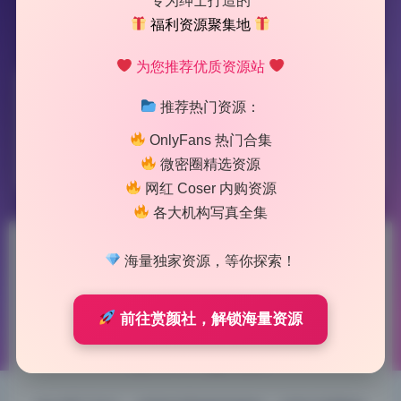
专为绅士打造的
福利资源聚集地
为您推荐优质资源站
标签：
御猫
推荐热门资源：
OnlyFans 热门合集
1 篇文章
微密圈精选资源
网红 Coser 内购资源
各大机构写真全集
黑白御猫 写真合集7期1.4G无
海量独家资源，等你探索！
水印精选资源包
前往赏颜社，解锁海量资源
2026-7-07 11:50
|
49
|
0
|
私房摄影
994 字
|
4 分钟