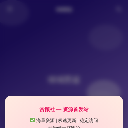
倾城图鉴
倾城图鉴
赏颜社 — 资源首发站
海量资源 | 极速更新 | 稳定访问