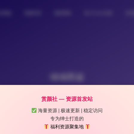
女图鉴
制服写真
摄影图集
热门Coser合集
私
倾城图鉴
赏颜社 — 资源首发站
海量资源 | 极速更新 | 稳定访问
专为绅士打造的
福利资源聚集地