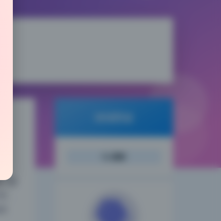
倾城图鉴
录
搜索
夜间模式
第一眼
发，
Sans Serif
Serif
进