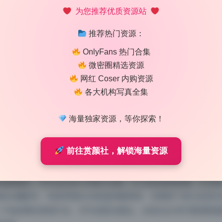
为您推荐优质资源站
推荐热门资源：
OnlyFans 热门合集
微密圈精选资源
网红 Coser 内购资源
各大机构写真全集
2.4G 原档大合集 高清无水印资源 长期收
海量独家资源，等你探索！
 10:29
|
97
|
0
|
制服写真
前往赏颜社，解锁海量资源
1671 字
|
7 分钟
围服务。年年这次的150期大合集，52.4G的原档质量，打开
的白棚硬光，而是带着生活痕迹的暖黄调。你看那个复古皮质沙
个有故事的老唱片店。年年就靠在窗边，自然光从百叶窗缝隙漏