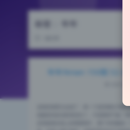
标签：
年年
1 篇文章
年年Nnian 150期 5
2026-5-23
这组的场景太会选了，每一个道具都在为整体氛
就被室内的光影拿捏住了。不是那种千篇一律
还有散落在地上的黑胶唱片，整个空间像是一