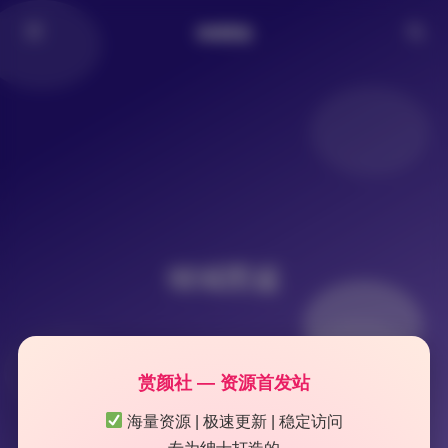
倾城图鉴
倾城图鉴
赏颜社 — 资源首发站
海量资源 | 极速更新 | 稳定访问