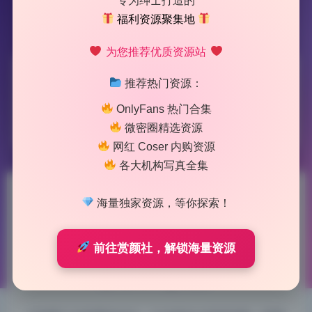
专为绅士打造的
福利资源聚集地
为您推荐优质资源站
标签：
布光
推荐热门资源：
OnlyFans 热门合集
1 篇文章
微密圈精选资源
网红 Coser 内购资源
各大机构写真全集
祖木子写真合集27期4.1G精选
海量独家资源，等你探索！
无水印资源下载
前往赏颜社，解锁海量资源
2026-7-05 9:10
|
63
|
0
|
二次元美图
1257 字
|
5 分钟