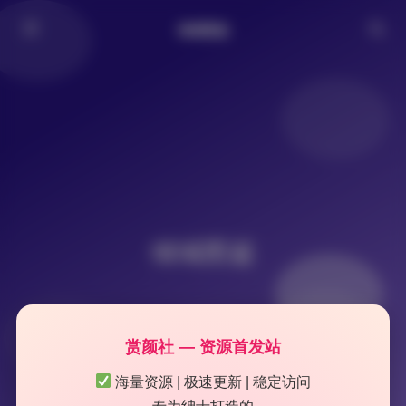
倾城图鉴
倾城图鉴
赏颜社 — 资源首发站
海量资源 | 极速更新 | 稳定访问