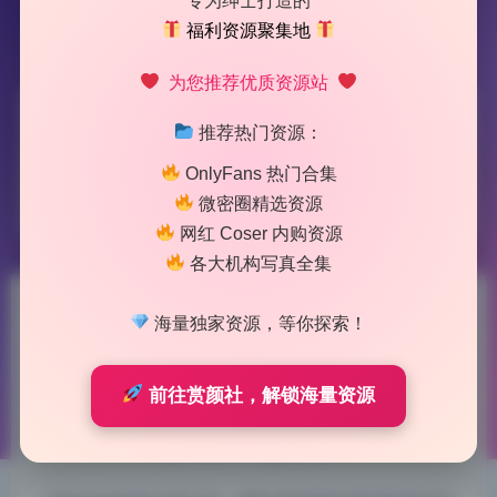
专为绅士打造的
福利资源聚集地
为您推荐优质资源站
标签：
左公子666
推荐热门资源：
OnlyFans 热门合集
1 篇文章
微密圈精选资源
网红 Coser 内购资源
各大机构写真全集
左公子666 微密圈55+N套写真
海量独家资源，等你探索！
合集无水印原档持续更新
前往赏颜社，解锁海量资源
2026-6-07 12:21
|
139
|
0
|
私房摄影
1026 字
|
4 分钟