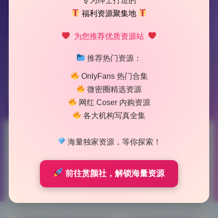
专为绅士打造的
福利资源聚集地
为您推荐优质资源站
标签：
岑雨桥
推荐热门资源：
OnlyFans 热门合集
1 篇文章
微密圈精选资源
网红 Coser 内购资源
各大机构写真全集
岑雨桥 写真合集3.68G2套5套
海量独家资源，等你探索！
无水印原档打包下载
前往赏颜社，解锁海量资源
2026-6-18 10:53
|
73
|
0
|
私房摄影
1041 字
|
4 分钟