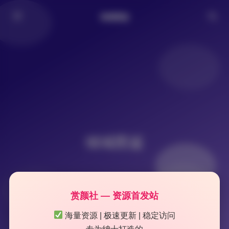
倾城图鉴
倾城图鉴
赏颜社 — 资源首发站
海量资源 | 极速更新 | 稳定访问