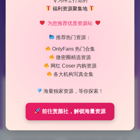
专为绅士打造的
福利资源聚集地
为您推荐优质资源站
标签：
小酒伏特加
推荐热门资源：
OnlyFans 热门合集
1 篇文章
微密圈精选资源
网红 Coser 内购资源
各大机构写真全集
小酒伏特加 微密圈写真合集8套
海量独家资源，等你探索！
精选无水印 打包下载
前往赏颜社，解锁海量资源
2026-5-31 11:41
|
82
|
0
|
制服写真
975 字
|
4 分钟