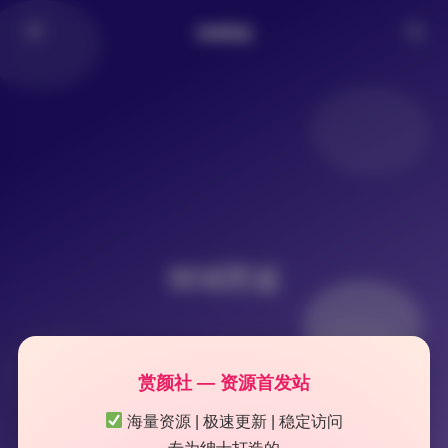
倾城图鉴
倾城图鉴
赏颜社 — 资源首发站
海量资源 | 极速更新 | 稳定访问