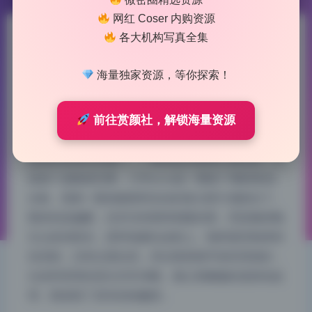
网红 Coser 内购资源
各大机构写真全集
小空sora 11期私拍作品合集
1.9G精选无水印打包下载
海量独家资源，等你探索！
2026-7-05 9:26
|
66
|
0
|
摄影图集
前往赏颜社，解锁海量资源
1424 字
|
6 分钟
这组的色调太舒服了，一看就是后期用心调过的，不
是套个滤镜就完事。小空sora这一整套11期的私拍
合集，我第一眼就被那种淡淡的复古胶片感抓住了。
整体色温偏暖，但并没有那种刺眼的黄，而是像傍晚
五点多的阳光，柔和地裹在皮肤上。饱和度控制得特
别克制，没有过度拉高，所以暗部细节保存得很好，
头发和背景的层次非常清晰。最让我佩服的是肤色处
理，既保留了原本的粉嫩质…