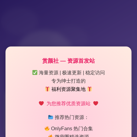
赏颜社 — 资源首发站
海量资源 | 极速更新 | 稳定访问
专为绅士打造的
福利资源聚集地
标签：
小空sora
为您推荐优质资源站
推荐热门资源：
2 篇文章
OnlyFans 热门合集
微密圈精选资源