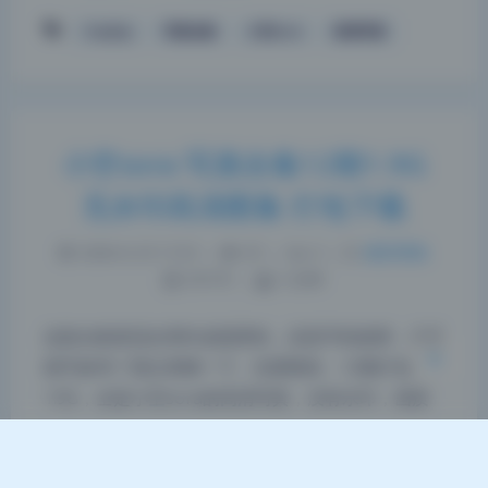
Cosplay
写真合集
小空sora
高清写真
小空sora 写真合集12期1.9G
夜间模式
无水印高清图集 打包下载
Sans Serif
Serif
2026-6-25 17:25
|
87
|
0
|
摄影图集
浅阴影
深阴影
679 字
|
3 分钟
关闭
日落
暗化
灰度
这套合集更适合用作桌面壁纸，还是手机锁屏，还是
细节参考？我分类聊一下。先看整体，12期打包
1.9G，全是小空sora的高清写真，没有水印，画质
很干净。分辨率我扫了一遍，大部分是竖版长图，比
例接近9:16，这就天然适合手机锁屏。而且色彩偏明