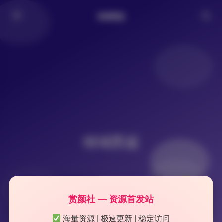
倾城图鉴
倾城图鉴
赏颜社 — 资源首发站
海量资源 | 极速更新 | 稳定访问