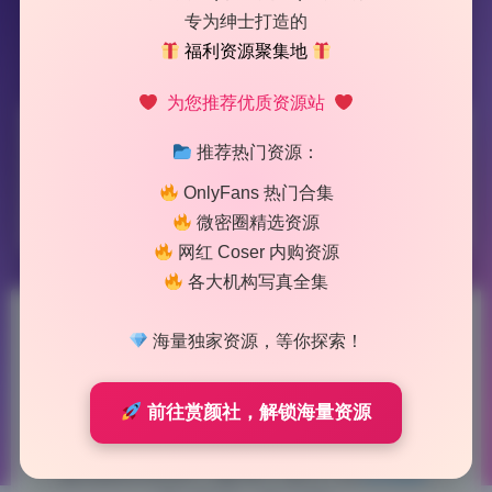
专为绅士打造的
福利资源聚集地
为您推荐优质资源站
标签：
小狐狸Sica
推荐热门资源：
OnlyFans 热门合集
1 篇文章
微密圈精选资源
网红 Coser 内购资源
各大机构写真全集
小狐狸Sica 嫩模无水印原档写
海量独家资源，等你探索！
真合集高清视频2套30套4.82G
前往赏颜社，解锁海量资源
打包下载
2026-6-18 9:57
|
64
|
0
|
私房摄影