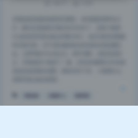
1088 字
|
5 分钟
实测这套资源的画质和完整性，每张都是原档无水
印，解压后直接按日期分好文件夹了。这套小狐狸
夜间模式
Sica的高清写真合集总容量4.82G，包含2套高清视频
和30套写真，对于喜欢她的粉丝来说绝对是收藏佳
Sans Serif
Serif
品。分辨率集中在4K左右，细节清晰，色彩还原很
浅阴影
深阴影
正。评测者挨个检查了一遍，没有发现重复文件或者
混杂的低质量压缩图，整体非常干净。 小狐狸Sica
关闭
日落
暗化
灰度
原档写真合集深度测…
写真合集
小狐狸Sica
高清写真
Theme
Argon
By solstice23