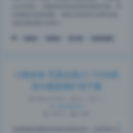
从文件组织、下载稳定性和实际观赏体验来分析，帮
你判断是否值得收藏。 资源文件构成与分辨率实测
这套合集的图片全部为…
小熊奈奈
性感写真
美女写真
高清写真资源
夜间模式
小熊奈奈 写真合集27.15GB高
清大图原档打包下载
Sans Serif
Serif
浅阴影
深阴影
2026-6-23 9:01
|
75
|
0
|
Lolita写真专区
1500 字
|
6 分钟
关闭
日落
暗化
灰度
这组图最抓我眼球的就是光线的处理，全是利用自然