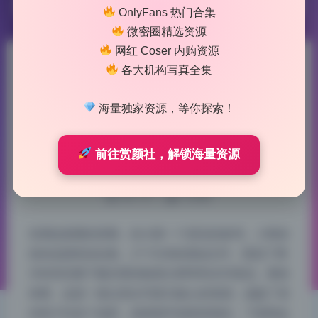
OnlyFans 热门合集
微密圈精选资源
网红 Coser 内购资源
小熊奈奈 私拍作品合集
各大机构写真全集
27.15GB原图完整无删全集收
海量独家资源，等你探索！
录
前往赏颜社，解锁海量资源
2026-7-26 11:55
|
44
|
0
|
Lolita写真专区
941 字
|
4 分钟
实测这套图的质量，给大家一个真实的参考。小熊奈
奈的这套私拍合集，27.15GB的原始文件，我花了两
天时间完整下载并逐张检查分辨率和水印情况。整体
来看，这是一套以美女写真为核心的资源，涵盖了室
内和户外多个场景，画质细节保留得很好。下面我会