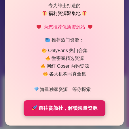
专为绅士打造的
福利资源聚集地
为您推荐优质资源站
标签：
小柔@m1781465
推荐热门资源：
OnlyFans 热门合集
1 篇文章
微密圈精选资源
网红 Coser 内购资源
各大机构写真全集
小柔@m1781465 作品合集
海量独家资源，等你探索！
36.5G写真合集无水印原档打包
前往赏颜社，解锁海量资源
下载
2026-6-25 9:25
|
53
|
0
|
摄影图集