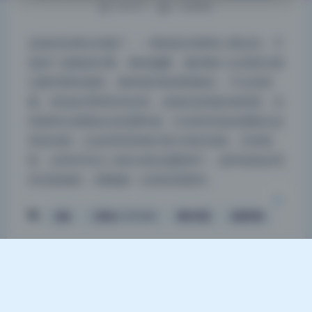
194 字
|
1 分钟内
这组的色调太舒服了，一看就是后期用心调过的，不
是套个滤镜就完事。整体偏暖，像傍晚六点的阳光透
夜间模式
过窗帘那种感觉，饱和度控制得刚刚好，不会觉得
腻。肤色处理得特别自然，皮肤的质感还保留着，没
Sans Serif
Serif
有那种过度磨皮后的塑料感。红色和绿色的搭配在这
浅阴影
深阴影
里很克制，比如背景里偶尔冒出来的绿植，压得很
暗，反而衬托出人物主体的温暖调子。这种色彩处理
关闭
日落
暗化
灰度
其实挺难的，稍微偏一点就容易显得…
合集
小柔@m1781465
网红写真
高清写真
Theme
Argon
By solstice23