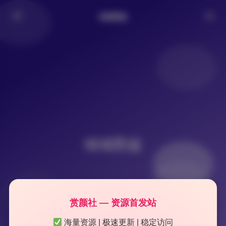
倾城图鉴
倾城图鉴
赏颜社 — 资源首发站
海量资源 | 极速更新 | 稳定访问