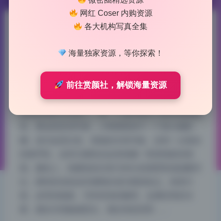
网红 Coser 内购资源
各大机构写真全集
小晗喵 写真合集6.25G原档珍
藏打包下载
海量独家资源，等你探索！
2026-7-28 9:18
|
43
|
0
|
制服写真
前往赏颜社，解锁海量资源
997 字
|
4 分钟
这组的场景太会选了，每一个道具都在为整体氛围服
务。看这组高清写真，小晗喵置身于一个复古摄影
棚，老式皮质沙发、斑驳的木质书架、还有一台落灰
的留声机，这些元素组合起来就像一部老电影的画
面。颜色上，焦糖色的沙发与米白色墙壁形成温暖对
比，模特的浅色连衣裙刚好成为视觉焦点。材质方
面，皮革的粗粝、书本纸张的脆弱、金属话筒的冷
硬，都在丰富触感层次。相比纯色背景，…