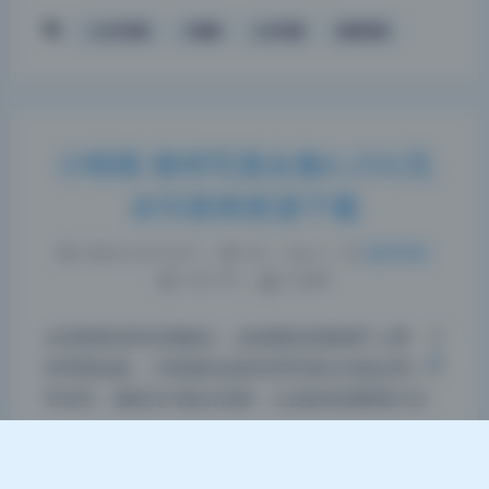
二次元写真
小晗喵
少女写真
高清写真
小晗喵 推特写真合集6.25G无
夜间模式
水印原档资源下载
Sans Serif
Serif
2026-6-25 10:37
|
54
|
0
|
摄影图集
浅阴影
深阴影
1221 字
|
5 分钟
关闭
日落
暗化
灰度
从前期策划到后期输出，这组图的质量属于上乘，没
有明显短板。小晗喵的这套高清写真在光线运用上非
常讲究，侧逆光勾勒出轮廓，让皮肤质感通透又自
然。构图也很有想法，特写与全身交替，视觉上有节
奏感，能感受到摄影师对画面平衡的把控很老练。色