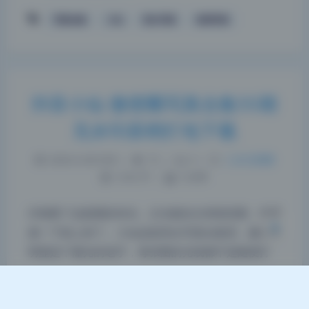
写真合集
小仙
美女写真
高清写真
抖音小仙 微密圈写真合集55期
夜间模式
无水印原档打包下载
Sans Serif
Serif
2026-6-06 9:09
|
72
|
0
|
二次元美图
浅阴影
深阴影
1242 字
|
5 分钟
关闭
日落
暗化
灰度
仔细看了这套图的布光，主光辅光分得很清楚，氛围
感一下就上来了。小仙这套美女写真合集里，摄影师
明显是个懂光的老手，每张图的光线都不是随便打
的。主灯位置、光质软硬、辅灯补光的角度都经过精
心设计，让原本平面的人像有了很强烈的立体感和情