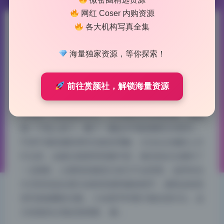
网红 Coser 内购资源
各大机构写真全集
国模艺术写真 470套写真合集
无水印4K 1.82T 持续更新
海量独家资源，等你探索！
2026-7-29 9:18
|
44
|
0
|
制服写真
前往赏颜社，解锁海量资源
925 字
|
4 分钟
仔细看了这套图的布光，主光辅光分得很清楚，氛围
感一下就上来了。翻了一遍这470套国模艺术真写，
不得不感叹摄影师对光影的理解。主光从左侧斜上方
打过来，边缘过渡柔和得像牛奶，辅光则从右侧补了
一点阴影，让模特的脸型立体又不会死黑。这种布光
方式特别适合展示皮肤质感和服装细节，难怪这组高
清写真能圈粉无数。小仙我平时看片最在意灯位，这
几张真的让我反复琢磨。 解…