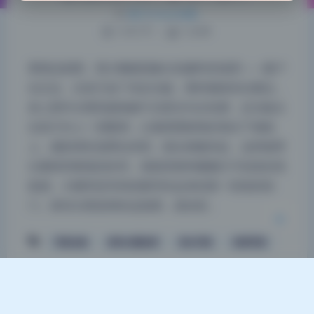
热门Coser合集
1355 字
|
5 分钟
看着这套图，我大概能想象出拍摄时的场景——窗户
在左边，右前方放了块反光板。模特侧身坐在窗边，
夜间模式
身上那件水墨风旗袍被午后柔光勾出轮廓，反光板从
Sans Serif
Serif
右前方补上一层暖调，让脸部阴影刚好落在下颌线
上。摄影师应该蹲在床尾，镜头稍微仰起，这样能带
浅阴影
深阴影
出窗框和垂落的纱帘。画面里那种慵懒又不刻意的高
级感，大概率是等风把窗帘吹起来的那一秒按的快
关闭
日落
暗化
灰度
门。家有水墨老师的这套图，真的把…
写真合集
家有水墨老师
美女写真
高清写真