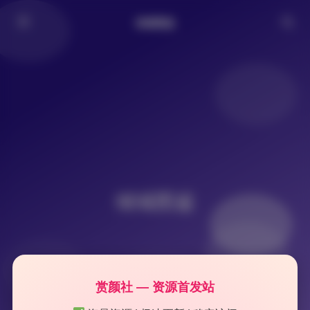
倾城图鉴
倾城图鉴
赏颜社 — 资源首发站