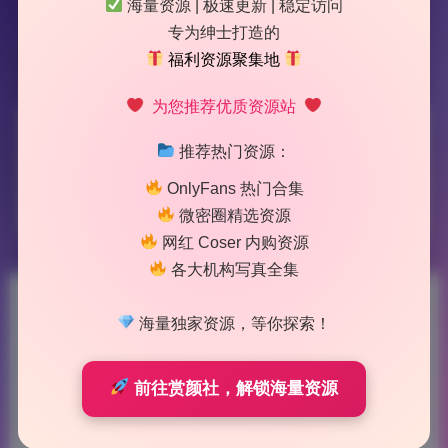
海量资源 | 极速更新 | 稳定访问
专为绅士打造的
福利资源聚集地
为您推荐优质资源站
标签：
家有水墨老师
推荐热门资源：
OnlyFans 热门合集
1 篇文章
微密圈精选资源
网红 Coser 内购资源
各大机构写真全集
家有水墨老师 朋友圈系列美女
海量独家资源，等你探索！
写真合集30套高清大图无水印
前往赏颜社，解锁海量资源
资源长期收录
2026-6-07 11:57
|
137
|
0
|