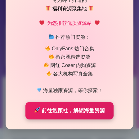
专为绅士打造的
福利资源聚集地
为您推荐优质资源站
标签：
宝儿茹
推荐热门资源：
OnlyFans 热门合集
1 篇文章
微密圈精选资源
网红 Coser 内购资源
各大机构写真全集
宝儿茹171 微密圈49套写真合
海量独家资源，等你探索！
集无水印原档打包下载
前往赏颜社，解锁海量资源
2026-6-07 11:49
|
137
|
0
|
摄影图集
806 字
|
3 分钟