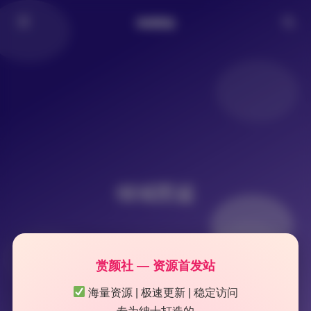
倾城图鉴
倾城图鉴
赏颜社 — 资源首发站
海量资源 | 极速更新 | 稳定访问