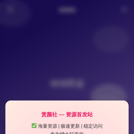
倾城图鉴
倾城图鉴
赏颜社 — 资源首发站
海量资源 | 极速更新 | 稳定访问