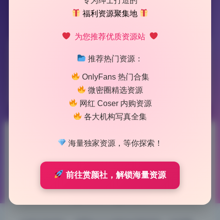
专为绅士打造的
福利资源聚集地
为您推荐优质资源站
标签：
奶芙酱
推荐热门资源：
OnlyFans 热门合集
1 篇文章
微密圈精选资源
网红 Coser 内购资源
各大机构写真全集
奶芙酱EVA 私拍作品合集6套
海量独家资源，等你探索！
高清原档 长期收录
前往赏颜社，解锁海量资源
2026-5-28 12:21
|
84
|
0
|
二次元美图
958 字
|
4 分钟